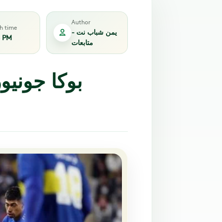
Author
sh time
يمن شباب نت -
6 PM
متابعات
بوكا جونيو