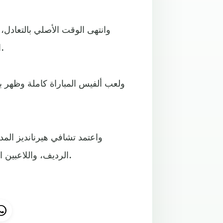
وانتهى الوقت الأصلي بالتعادل،
الأرجنتيني بينما أهدر برشلونة ركلتي جزاء، ليتوج البوكا باللقب.
ولعب ألفيس المباراة كاملة وظهر بم
واعتمد تشافي هيرنانديز المد
الرديف، واللاعبين الذين لا يشاركون بشكل أساسي مع البارسا في الفترة الحالية.