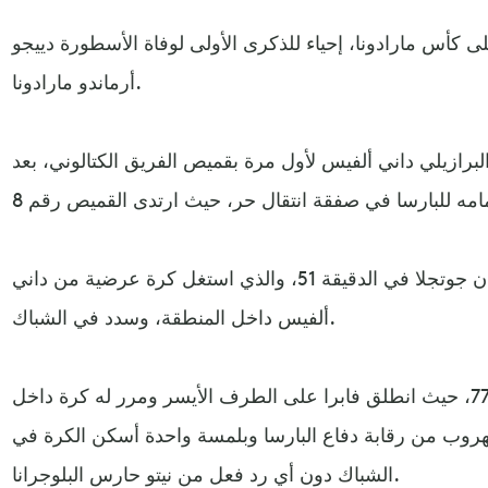
ى كأس مارادونا، إحياء للذكرى الأولى لوفاة الأسطورة دييجو
أرماندو مارادونا.
برازيلي داني ألفيس لأول مرة بقميص الفريق الكتالوني، بعد
وسجل هدف برشلونة الشاب فيران جوتجلا في الدقيقة 51، والذي استغل كرة عرضية من داني
ألفيس داخل المنطقة، وسدد في الشباك.
وتعادل لبوكا زيبالوس في الدقيقة 77، حيث انطلق فابرا على الطرف الأيسر ومرر له كرة داخل
هروب من رقابة دفاع البارسا وبلمسة واحدة أسكن الكرة في
الشباك دون أي رد فعل من نيتو حارس البلوجرانا.