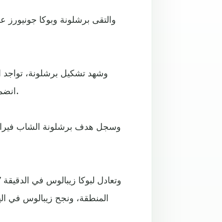
والتقى برشلونة وبوكا جونيورز عل
وشهد تشكيل برشلونة، تواجد ال
انضمامه للبارسا في صفقة انتقال حر، حيث ارتدى القميص رقم 8.
المنطقة، ونجح زيبالوس في ال