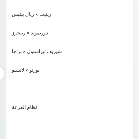
زينيت × ريال بيتيس
دورتموند × رينجرز
شيريف تيراسبول × براجا
بورتو × لاتسيو
نظام القرعة