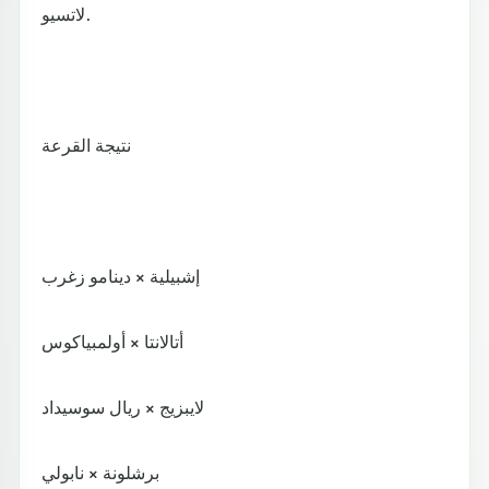
لاتسيو.
نتيجة القرعة
إشبيلية × دينامو زغرب
أتالانتا × أولمبياكوس
لايبزيج × ريال سوسيداد
برشلونة × نابولي