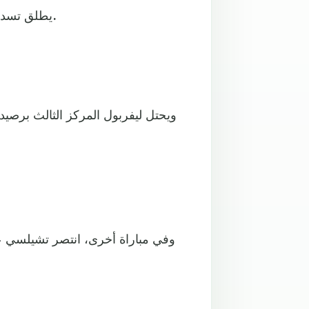
يطلق تسديدة سكنت شباك الحارس جوردان بيكفورد عند القائم القريب.