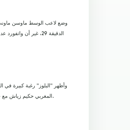
وضع لاعب الوسط ماوسن ماونت ف
الدقيقة 29، غير أن وا
وأظهر "البلوز" رغبة كبيرة في ا
المغربي حكيم زياش مع حلول الدقيقة 73، مانحا تشيلسي انتصاره العاشر هذا الموسم.