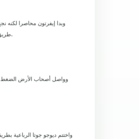
وبدا إيفرتون محاصرا لكنه نج
طريق ديماراي جراي بعد تمريرة جيدة من البرازيلي ريتشارليسون.
وواصل أصحاب الأرض الضغط لكن
واختتم ديوجو جوتا الرباعية بطري