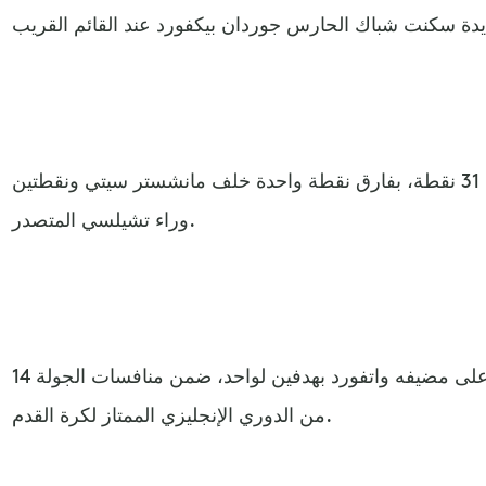
ويحتل ليفربول المركز الثالث برصيد 31 نقطة، بفارق نقطة واحدة خلف مانشستر سيتي ونقطتين
وراء تشيلسي المتصدر.
وفي مباراة أخرى، انتصر تشيلسي على مضيفه واتفورد بهدفين لواحد، ضمن منافسات الجولة 14
من الدوري الإنجليزي الممتاز لكرة القدم.