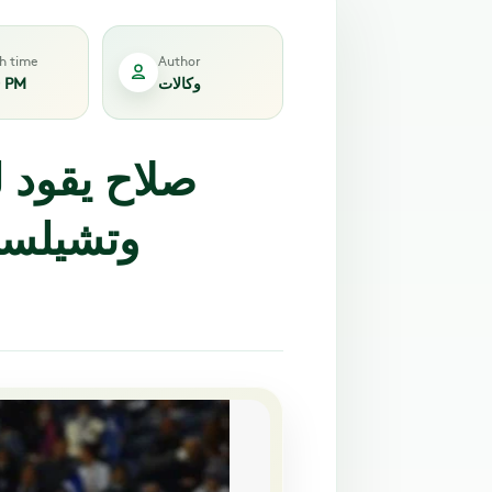
sh time
Author
وكالات
0 PM
صلاح يقود ل
وتشيلسي