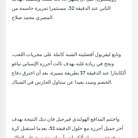
الثاني عند الدقيقة 32، مستثمرا تمريرة حاسمة من
المصري محمد صلاح.
وتابع ليفربول أفضليته الشبه كاملة على مجريات اللعب،
ونجح في زيادة غلته بهدف ثالث أحرزه الإسباني تياغو
ألكانتارا عند الدقيقة 37 بطريقة مميزة، بعد أن اخترق دفاع
الخصم وسدد بعيدا عن متناول الحارس في الشباك.
واختتم المدافع الهولندي فيرجيل فان ديك النتيجة بهدف
آخر جميل أحرزه مع حلول الدقيقة 52، بعدما استقبل كرة
مرفوعة من زميله ألكساندر أرنولد، بتصويبة على الطائر