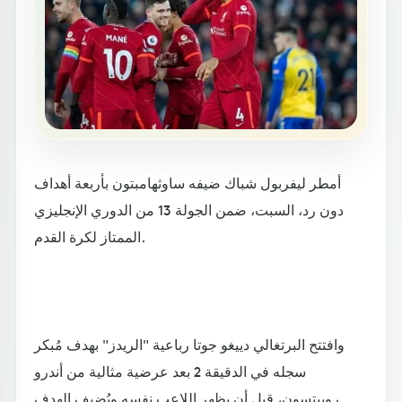
أمطر ليفربول شباك ضيفه ساوثهامبتون بأربعة أهداف
دون رد، السبت، ضمن الجولة 13 من الدوري الإنجليزي
الممتاز لكرة القدم.
وافتتح البرتغالي دييغو جوتا رباعية "الريدز" بهدف مُبكر
سجله في الدقيقة 2 بعد عرضية مثالية من أندرو
روبيتسون، قبل أن يظهر اللاعب نفسه ويُضيف الهدف