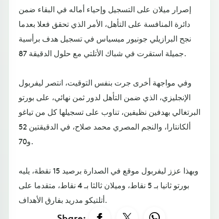
إصرار ميلان على التسجيل وإحياء أماله في البقاء ضمن
دائرة المنافسة على التأهل، الأمر الذي تحقق فعلا بعدما
نجح البرازيلي جونيور ميسياس في تسجيل هدف برأسية
جميلة استقرت في شباك الأتلتي مع حلول الدقيقة 87.
وفي مواجهة أخرى جرت بنفس التوقيت، انتصر ليفربول
الإنجليزي، الذي ضمن التأهل لدور ثمن نهائي، على بورتو
البرتغالي بهدفين نظيفين، تناوب على تسجيلها كل من تياغو
ألكانتارا، والنجم المصري محمد صلاح، في الدقيقتين 52
و70.
وبهذا عزز ليفربول موقع في الصدارة برصيد 15 نقطة، يليه
بورتو ثانيا بـ 5 نقاط، وميلان ثالثا بـ 4 نقاط، متقدما على
أتلتيكو مدريد بفارق الأهداف.​​​​​​​
Share: