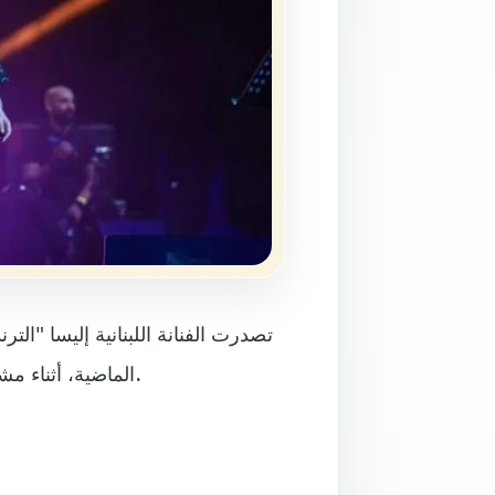
تصدرت الفنانة اللبنانية إليسا "الت
الماضية، أثناء مشاركتها في موسم الرياض، حيث وجهت رسالة إلى السعوديين.