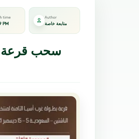
sh time
Author
متابعة خاصة
9 PM
سحب قرعة ب