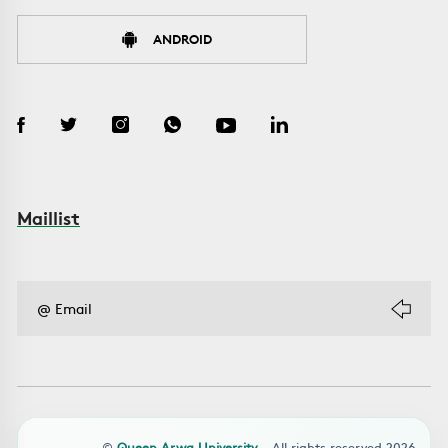
ANDROID
Maillist
©
Queen Arwa University
- All rights reserved 2026