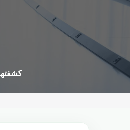
كشفتها