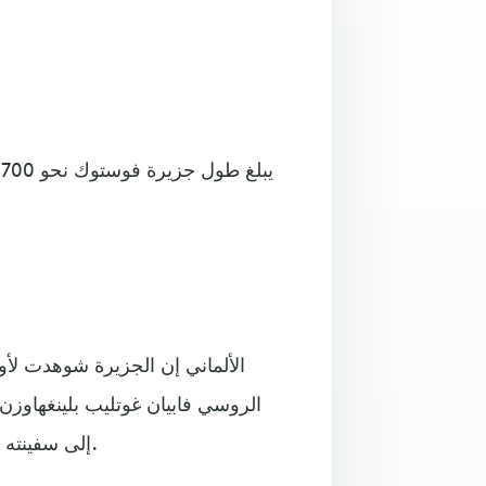
إلى سفينته التي تحمل نفس الاسم، والذي يعني "الشرق" باللغة الروسية.