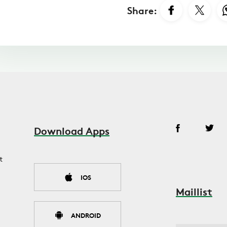
Share:
Download Apps
t
IOS
Maillist
ANDROID