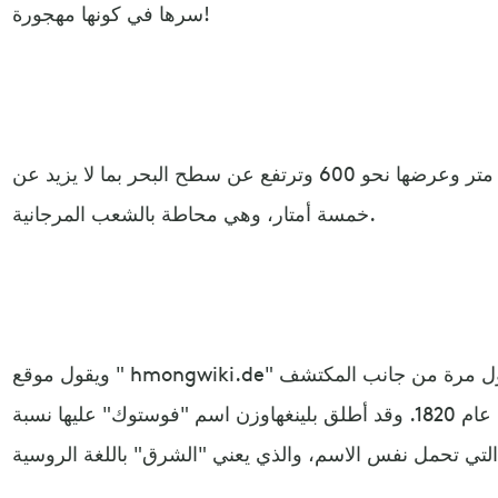
سرها في كونها مهجورة!
يبلغ طول جزيرة فوستوك نحو 700 متر وعرضها نحو 600 وترتفع عن سطح البحر بما لا يزيد عن
خمسة أمتار، وهي محاطة بالشعب المرجانية.
ويقول موقع " hmongwiki.de" الألماني إن الجزيرة شوهدت لأول مرة من جانب المكتشف
الروسي فابيان غوتليب بلينغهاوزن عام 1820. وقد أطلق بلينغهاوزن اسم "فوستوك" عليها نسبة