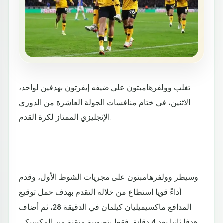
تغلب وولفرهامبتون على ضيفه إيفرتون بهدفين لواحد،
الاثنين، في ختام منافسات الجولة العاشرة من الدوري
الإنجليزي الممتاز لكرة القدم.
وسيطر وولفرهامبتون على مجريات الشوط الأول، وقدم
أداءً قويا استطاع من خلاله التقدم بهدف حمل توقيع
المدافع ماكسيميليان كيلمان في الدقيقة 28، ثم أضاف
هدفا ثانيا بعد 4 دقائق فقط بتصويبة متقنة من المكسيكي