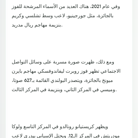
وفي عام 2021، هناك العديد من الأسماء المرشحة للفوز
بالجائزة، مثل جورجينيو، لاعب وسط تشلسي وكريم
بنزيمة مهاجم ريال مدريد.
ومع ذلك، ظهرت صورة مسربة على وسائل التواصل
الاجتماعي تظهر فوز روبرت ليفاندوفسكي مهاجم بايرن
ميونخ بالجائزة، ويتصدر البولندي القائمة بـ627 صوتا،
وميسي في المركز الثاني، وبنزيمة في المركز الثالث.
ويظهر كريستيانو رونالدو في المركز التاسع ولوكا
مودريتش في المركز الـ12. ويحتل الإسباني بيدري لاعب