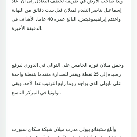
وبدا صاحب الأرض في طريقه لخطف التعادل إلى أن أعاد
إسماعيل بناصر التقدم لميلان قبل ست دقائق من النهاية
واختتم إبراهيموفيتش، البالغ عمره 40 عاما، الأهداف في
الدقيقة الأخيرة.
وحقق ميلان فوزه الخامس على التوالي في الدوري ليرفع
رصيده إلى 25 نقطة ويقفز للصدارة متقدما بنقطة واحدة
على نابولي الذي يواجه روما رابع الترتيب غدا الأحد. وبقي
بولونيا في المركز التاسع.
وأبلغ ستيفانو بيولي مدرب ميلان شبكة سكاي سبورت