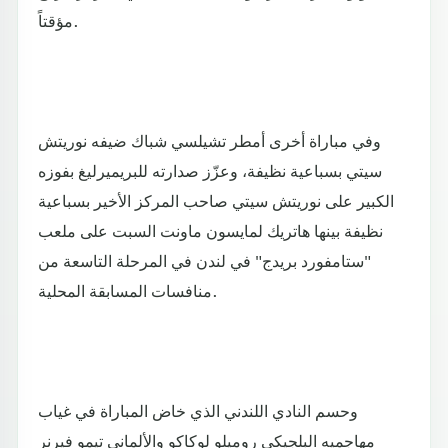
مؤقتاً.
وفي مباراة أخرى أمطر تشيلسي شباك ضيفه نوريتش
سيتي بسباعية نظيفة، وعزّز صدارته للبريميرليغ بفوزه
الكبير على نوريتش سيتي صاحب المركز الأخير بسباعية
نظيفة بينها هاتريك لمايسون ماونت السبت على ملعب
"ستامفورد بريدج" في لندن في المرحلة التاسعة من
منافسات المسابقة المحلية.
وحسم النادي اللندني الذي خاض المباراة في غياب
مهاجميه البلجيكي روميلو لوكاكو والألماني تيمو فيرنر