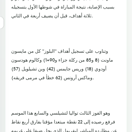
بسبب الإصابة، نتيجة المباراة في شوطها الأول بتسجيله
ثلاثة أهداف، قبل أن يضيف أربعة في الثاني.
وتناوب على تسجيل أهداف "البلوز" كل من مايسون
ماونت (8 و85 من ركلة جزاء و90+1) وكالوم هودسون
أودوي (18) وريس جايمس (42) وبن تشيلويل (57)
وماكس أرونس (62 خطأ في مرمى فريقه).
وهو الفوز الثالث تواليا لتشيلسي والسابع هذا الموسم
فرفع رصيده إلى 22 نقطة مبتعدا مؤقتا بفارق أربع نقاط
عن مطارده المباشر ليفربول الذي يحل ضيفا على غريمه