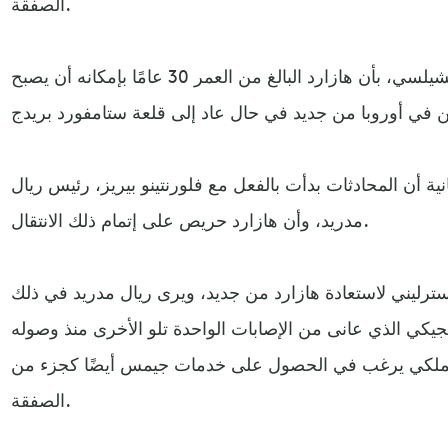
الصفقة.
ويثق رومان أبراموفيتش، مالك تشيلسي، بأن هازارد البالغ من العمر 30 عامًا بإمكانه أن يصبح
 أن المحادثات بدأت بالفعل مع فلورنتينو بيريز، رئيس ريال
مدريد، وأن هازارد حريص على إتمام ذلك الانتقال.
ي بدفع 35 مليون إسترليني لاستعادة هازارد من جديد، ويرى ريال مدريد في ذلك
يكي الذي عانى من الإصابات الواحدة تلو الأخرى منذ وصوله
ن الملكي يرغب في الحصول على خدمات جيمس أيضًا كجزء من
الصفقة.