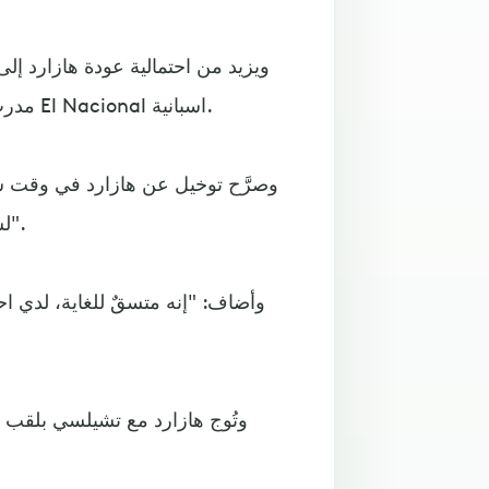
ويزيد من احتمالية عودة هازارد إل
مدرب تشيلسي، باللاعب الدولي البلجيكي، وفق ما ذكرت صحيفة El Nacional اسبانية.
وصرَّح توخيل عن هازارد في وقت سابق
لسنوات عديدة في هذا النادي، وهذا الدوري الأصعب في العالم".
وأضاف: "إنه متسقٌ للغاية، لدي احتر
وتُوج هازارد مع تشيلسي بلقب ا