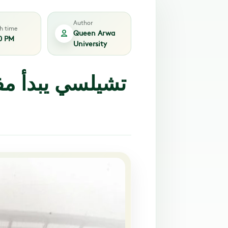
Author
sh time
Queen Arwa
0 PM
University
تشيلسي يبدأ مف