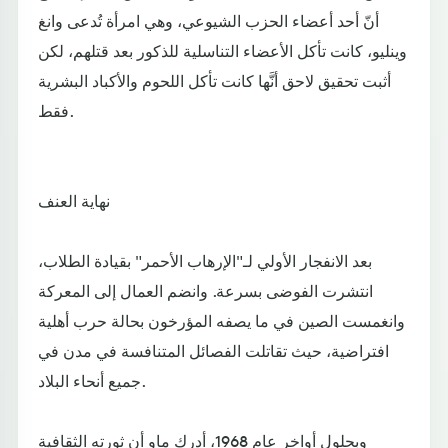
أنّ أحد أعضاء الحزب الشيوعي، وهي امرأة تُدعى وانغ
وينليو، كانت تأكل الأعضاء التناسلية للذكور بعد قتلهم، لكن
أثبت تحقيق لاحق أنَّها كانت تأكل اللحوم والأكباد البشرية
فقط.
نهاية العنف
بعد الانفجار الأولي لـ"الإرهاب الأحمر" بقيادة الطلاب،
انتشرت الفوضى بسرعة. وانضم العمال إلى المعركة
وانغمست الصين في ما يصفه المؤرخون بحالة حرب أهلية
افتراضية، حيث تقاتلت الفصائل المتنافسة في مدن في
جميع أنحاء البلاد.
وبحلول أواخر عام 1968، أدرك ماو أن ثورته الثقافية