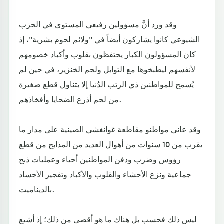
وقد ورد أنَّ مسؤولين رفيعي المستوى في الحزب
الشيوعي كانوا يشاركون أيضاً في "ولائم لحوم بشرية"، إذ
كان المسؤولون الكبار يحتفظون بقلوب وأكباد خصومهم
لأنفسهم ليطبخوها مع التوابل ولحم الخنزير، في حين لم
يُسمح للمواطنين ذي الرتب الدُنيا إلا بتناول قطع صغيرة
من لحم أذرع الضحايا وأفخاذهم.
وقد عانى مواطنو مقاطعة غوانغشي الصينية على مدار ما
يقرب من 10 سنوات من أهوال العديد من المذابح من قطع
رؤوس وضرب ودفن المواطنين أحياء وعمليات ذبح
جماعية ونزع الأحشاء والقلوب والأكباد وتفجير الأجساد
بالديناميت.
ليس ذلك فحسب بل هناك ما هو أقصى من ذلك؛ إذ أشيع