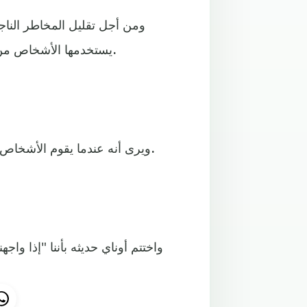
ومن أجل تقليل المخاطر الناجمة
يستخدمها الأشخاص من الهواتف، وإيقاف تشغيل الإشعارات من الألعاب والتطبيقات.
ويرى أنه عندما يقوم الأشخاص بإزالة التطبيقات، يقل استخدامهم اليومي للهاتف بشكل كبير.
واختتم أوناي حديثه بأننا "إذا واج