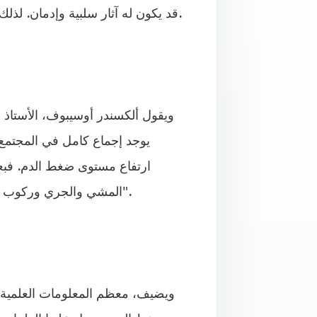
قد يكون له آثار سلبية وإدمان. لذلك يقترح الباحثون ممارسة تمارين اللياقة البدنية بدلا من الأدوية.
ويقول ألكسندر أوسيبوف، الأستاذ ال
يوجد إجماع كامل في المجتمع ا
ارتفاع مستوى ضغط الدم. فبعض
المشي والجري وركوب الدراجات، وممارسة التمارين الرياضية المكثفة وتمارين القوة".
ويضيف، معظم المعلومات العلمية 