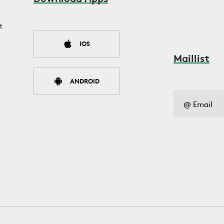
t
IOS
Maillist
ANDROID