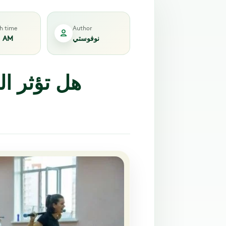
sh time
Author
نوفوستي
1 AM
هل تؤثر ا