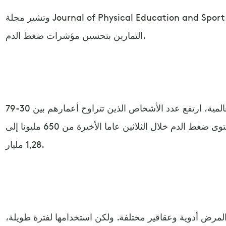
وتشير مجلة Journal of Physical Education and Sport، إلى أنه وفقا للباحثين، تسمح هذه
التمارين بتحسين مؤشرات ضغط الدم.
ووفقا لبيانات منظمة الصحة العالمية، ارتفع عدد الأشخاص الذين تتراوح أعمارهم بين 30-79
عاما ممن يعانون من ارتفاع مستوى ضغط الدم خلال الثلاثين عاما الأخيرة من 650 مليونا إلى
1,28 مليار.
لمرض أدوية وعقاقير مختلفة. ولكن استخدامها لفترة طويلة،