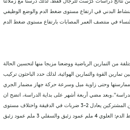
ن نتائج دراسات كرّست للرجال فقط. لذلك درسنا مع زملائنا
ن النشاط البدني في ارتفاع مستوى ضغط الدم والوضع الوظيفي
لفة من التمارين الرياضية ووضعنا مزيجا منها لتحسين الحالة
ن تمارين القوة والتمارين الهوائية. لذلك حدد الباحثون تركيب
دة ممارستها وحتى زاوية ميل وسرعة حركة جهاز مضمار الجري
دراسة".وبعد مضي أربعة أشهر على بداية الدراسة، اتضح ان
اختلاف معدل ضربات القلب بين المشتركين يعادل 2-3 ضربات في الدقيقة واختلاف مستوى