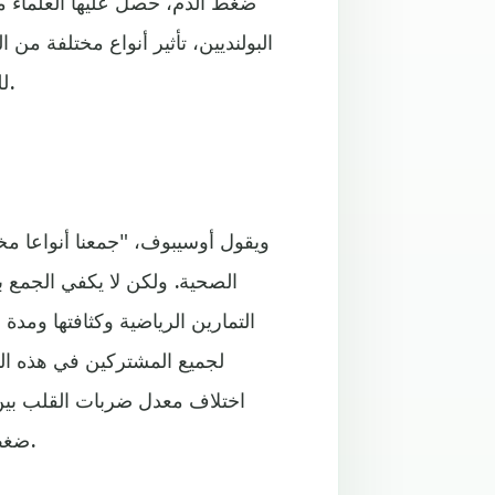
ضغط الدم، حصل عليها العلماء م
البولنديين، تأثير أنواع مختلفة م
للنساء في منتصف العمر المصابات بارتفاع مستوى ضغط الدم.
ويقول أوسيبوف، "جمعنا أنواعا مخت
الصحية. ولكن لا يكفي الجمع بي
التمارين الرياضية وكثافتها وم
لجميع المشتركين في هذه ال
ضغط الدم: العلوي 4 ملم عمود زئبق والسفلي 3 ملم عمود زئبق.