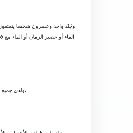
وجُنّد واحد وعشرون شخصا يتمتعون 
ولدى جميع المشتركين، لم يغير تناول الماء من مستويات السكر في الدم.
ومع ذلك، لوحظ لدى الأشخاص الأص