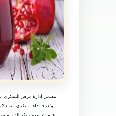
وي
هرمون ينظم سكر الدم. وضمن آ