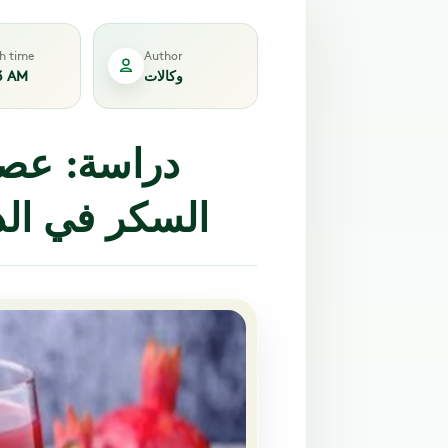
sh time
Author
وكالات
3 AM
دراسة: عصي
السكر في الدم خلال 15 د