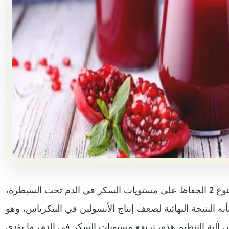
تتضمن إدارة مرض السكري النوع 2 الحفاظ على مستويات السكر في الدم تحت السيطرة،
ُعرف داء السكري النوع 2 بأنه النتيجة النهائية لضعف إنتاج الأنسولين في البنكرياس، وهو
لية التنظيم هذه، ترتفع مستويات السكر في الدم، ما يؤدي