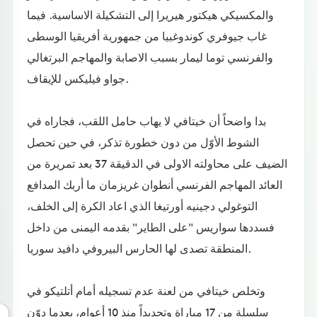
والمكسيكي هيكتور هيريرا إلى التشكيلة الاساسية. فيما
غاب جيوفري كوندوغبيا من جمهورية أفريقيا الوسطى
والفرنسي توما ليمار بسبب الاصابة والمهاجم البرتغالي
جواو فيليكس للإيقاف.
بدا واضحاً أن خيتافي لا يهاب حامل اللقب، فجاراه في
الشوط الأوّل من دون خطورة تذكر، في حين تحصل
الضيف على محاولته الاولى في الدقيقة 37 بعد تمريرة من
العائد المهاجم الفرنسي أنطوان غريزمان ما أربك المدافع
التوغولي دجينيه أورتيغا الذي اعاد الكرة إلى الخلف،
فسددها سواريس "على الطاير" بقدمه اليمنى من داخل
المنطقة تصدى لها الحارس البيروفي دافيد سوريا.
وتخلص خيتافي من لعنة عدم تسجيله أمام أتلتيكو في
سلسلة من 17 مباراة وتحديداً منذ 10 أعوام، بعدما دوّن