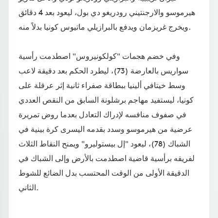
هيرموسو والارجنتيني رودريغو دي بول، ليعود بعد 4 دقائق
ويخرج غريزمان ويدفع بالبرازيلي ماتيوس كونيا بدلاً منه.
وفي خضم هجمات "كولكونيروس" اصطدمت رأسية
سواريس بالعارضة (73)، ليطرد الحكم بعد دقيقة لاعب
وسط خيتافي ألينيا ببطاقة صفراء ثانية إثر عرقلة على
كونيا، ليستفيد مهاجم برشلونة السابق من النقص العددي
في صفوف منافسه لإدراك التعادل بعدما روض تمريرة
عرضية من هيرموسو وسدد بقدمه اليسرى كرة بينية في
الشباك (78)، ليعود "إل بيستوليرو" ويمنح النقاط الثلاث
لفريقه برأسية قاضية اصطدمت بالأرض وإلى الشباك في
الدقيقة الأولى من الوقت المحتسب بدل الضائع للشوط
الثاني.