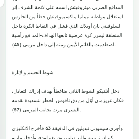
المدافع الصربي ميتروفيتش اسمه على لائحة الشرف إثر
استغلال مواطنه نيمانيا ماكسيموفيتش خطأ من الحارس
السلوفيني يان أوبلاك الذي فشل في التقاط الكرة داخل
المنطقة ليمرر كرة عرضية تابعها الهداف-المدافع رأسية
اصطدمت بالقائم الأيمن ومنه إلى داخل مرمى (45).
شوط الحسم والإثارة
دخل أتلتيكو الشوط الثاني ضاغطاً بهدف إدراك التعادل،
فكان غريزمان أوّل من دق ناقوس الخطر بتسديدة بقدمه
اليسرى مرت بجانب المرمى (57).
وأجرى سيميوني تبديلين في الدقيقة 63 فأخرج الانكليزي
كيران تريبييه والبرازيلي رودريغو لودي وأدخل ماريو