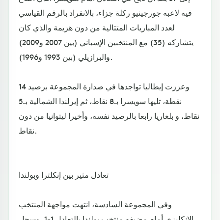
فيه لاعبه جورجينيو ركلة جزاء، بالانفراد بالرقم القياسي
لعدد المباريات المتتالية من دون هزيمة والذي كان
يتشاركه (35) مع المنتخبين الإسباني (بين 2007 و2009)
والبرازيلي (بين 1993 و1996).
وعززت إيطاليا تواجدها في صدارة المجموعة برصيد 14
نقطة، تليها سويسرا بـ8 نقاط، ثم إيرلندا الشمالية بـ5
نقاط، و بلغاريا رابعا بالرصيد نفسه، وأخيرا ليتوانيا من دون
نقاط.
تعادل مثير بين إنكلترا وبولندا
وفي المجموعة السادسة، انتهت مواجهة المنتخب
الإنكليزي أمام مضيفه منتخب بولندا بالتعادل 1-1، وسجل