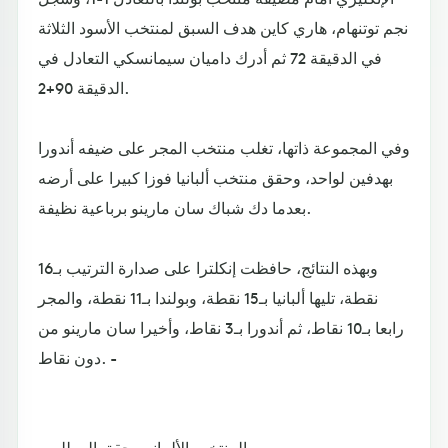
نجم توتنهام، هاري كاين هدف السبق لمنتخب الأسود الثلاثة
في الدقيقة 72 ثم أدرك داميان سيمانسكي التعادل في
الدقيقة 90+2.
وفي المجموعة ذاتها، تغلب منتخب المجر على ضيفه أندورا
بهدفين لواحد، وحقق منتخب ألبانيا فوزا كبيرا على أرضه
بعدما دك شباك سان مارينو برباعية نظيفة.
وبهذه النتائج، حافظت إنكلترا على صدارة الترتيب بـ16
نقطة، تليها ألبانيا بـ15 نقطة، وبولندا بـ11 نقطة، والمجر
رابعا بـ10 نقاط، ثم أندورا بـ3 نقاط، وأخيرا سان مارينو من
دون نقاط. -
المنتخب الألماني يحقق المطلوب