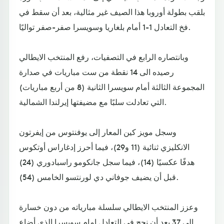
بلقب بطولة أوروبا هذا الصيف غير مثالية، بعد أن سقط في
فخ التعادل 1-1 أمام بلغاريا وسويسرا صفر-صفر تواليًا.
وبانتصاره الرابع في التصفيات، رفع المنتخب الايطالي
رصيده الى 14 نقطة من ست مباريات في صدارة
المجموعة الثالثة أمام سويسرا الثانية (8 من أربع مباريات)
التي تعادلت سلبًا مع مضيفتها إيرلندا الشمالية.
وسجل مويز كين المعار إلى يوفنتوس من إيفرتون
الانكليزي ثنائية (11 و29)، فيما أحرز إدغاراس أوتكوس
هدفًا عكسيًا (14)، فيما سجل جانكومو راسبادوري (24)
قبل أن يضيف جوفاني دي لورنتسو الخامس (54).
وعزز المنتخب الايطالي سلسلة مبارياته من دون خسارة
إلى 37 بعد أن نجح في التعادل امام سويسرا الذي أضاع