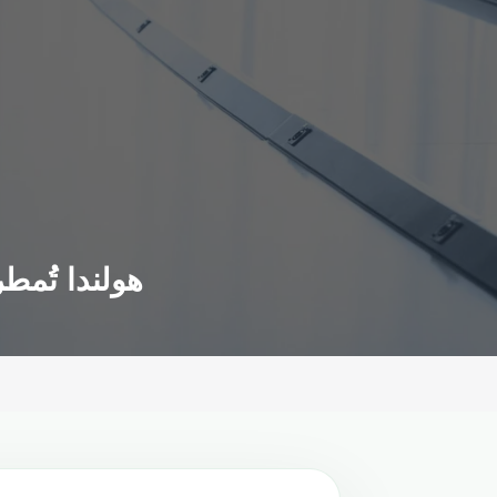
هولندا تُمط