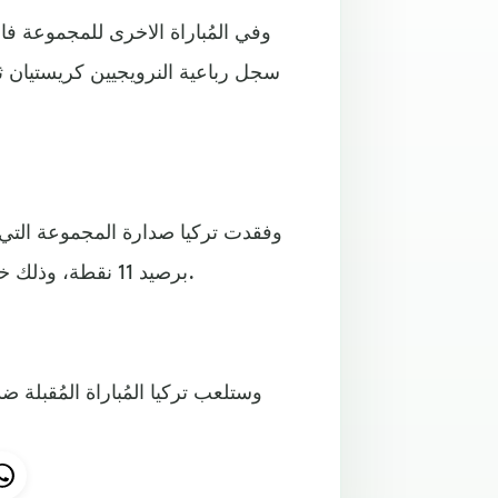
وفي المُباراة الاخرى للمجموعة ف
سجل رباعية النرويجيين كريستيان ث
وفقدت تركيا صدارة المجموعة التي ك
برصيد 11 نقطة، وذلك خلف المُتصدرة هولندا ومن بعدها النرويج ولكل منهما 13 نقطة.