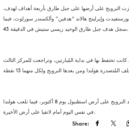
ازت النرويج على أرضها على جبل طارق بأربعة أهداف لهدف،
ورستفيدت وإيرلينج هالاند “هدفين” وألكسندر سورلوث، فيما
سجل هدف جبل طارق الوحيد ريسي ستيش في الدقيقة 43.
انت تحتفظ بها في بداية المُبارتين، وتراجعت للمركز الثالث
وستلعب تركيا المُباراة المُقبلة ضد النرويج على أرض اسطنبول يوم 8 أكتوبر، فيما تلعب هولندا
في نفس اليوم أمام لاتفيا على أرض الأخيرة.
Share: