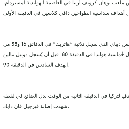
ض ملعب يوهان كرويف أرينا في العاصمة الهولندية أمستردام،
ومن بعد ذلك حان وقت تألق ممفيس ديباي الذي سجل ثلاثية “هاتريك” في الدقائق 16 و38 من
ركلة جزاء، و54، وأكمل جوس تيل خُماسية هولندا في الدقيقة 80، قبل أن يُسجل دونيل مالين
الهدف السادس في الدقيقة 90.
فٍ لتركيا في الدقيقة الثانية من الوقت بدل الضائع في لقطة
شهدت إصابة فيرجيل فان دايك.