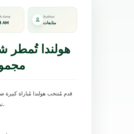
sh time
Author
متابعات
4 AM
هولندا تُمطر ش
مجموع
قدم مُنتخب هولندا مُباراة كبيرة ض
تصفيات كأس العالم 2022، وفاز عليه بستة أهداف لهدفٍ وحيد.