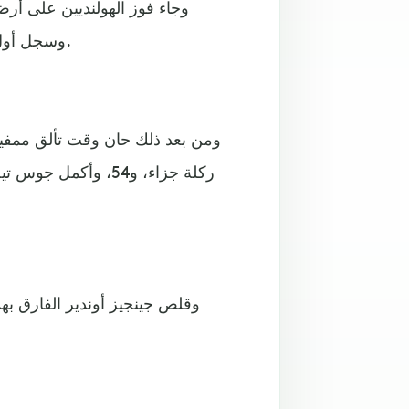
وجاء فوز الهولنديين على أر
وسجل أول أهداف سداسية الطواحين دافي كلاسين في الدقيقة الأولى.
وقلص جينجيز أوندير الفارق بهد