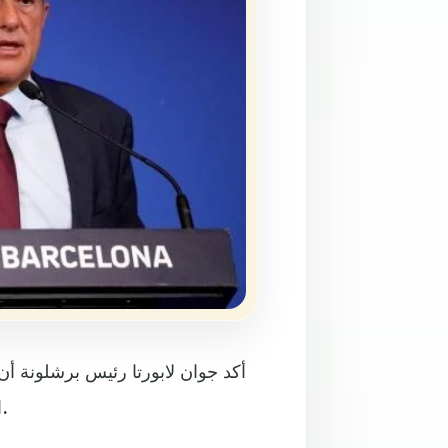
أكد جوان لابورتا رئيس برشلونة أ
انسحاب معظم الأندية المؤسسة له في وقت سابق هذا العام.