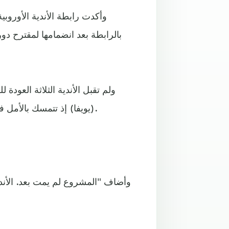
بالرابطة بعد انضمامها لمقترح دور
ولم تقبل الأندية الثلاثة العودة 
(يويفا) إذ تتمسك بالأمل في إحياء المشروع بعد فشل إطلاقه في أبريل/نيسان الماضي.
وأضاف "المشروع لم يمت بعد. الأندي