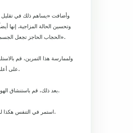
وأضافت «يساهم ذلك في تقليل ض
وتحسين الحالة المزاجية. إنها أيضا
الحجاب الحاجز تجعل الجسم يعرف أن كل شيء على ما يرام ويدفعه إلى السلام والهدوء».
ولممارسة هذا التمرين، قم بالاس
على أعلى صدرك والأخرى على بطنك أسفل القفص الصدري مباشرة.
بعد ذلك، قم باستنشاق الهواء بعمق من أنفك ودعه يملأ بطنك، ثم أخرجه ببطء من الأنف.
استمر في التنفس هكذا لمدة خمس إلى عشر دقائق، أو حتى تشعر بالهدوء والاسترخاء.