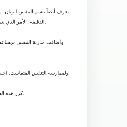
الدقيقة؛ الأمر الذي يترك «تأثيراً منظماً على الجهاز العصبي اللاإرادي»، وفقاً لنيفسا.
وأضافت مدربة التنفس «يساعد 
ولممارسة التنفس المتماسك، اجلس
كرر هذه العملية لمدة دقيقتين وحاول ملاحظة التغيير في حالتك المزاجية.