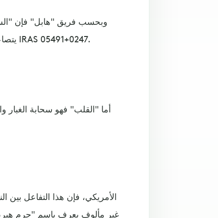
وبحسب فريق "هابل" فإن "السي
يتصاعد في الفضاء من أقطاب معاكسة لنجم حديث الولادة يسمى IRAS 05491+0247.
أما "القلب" فهو سحابة الغبار و
غير مألوف يعرف باسم "جرم هيريج-