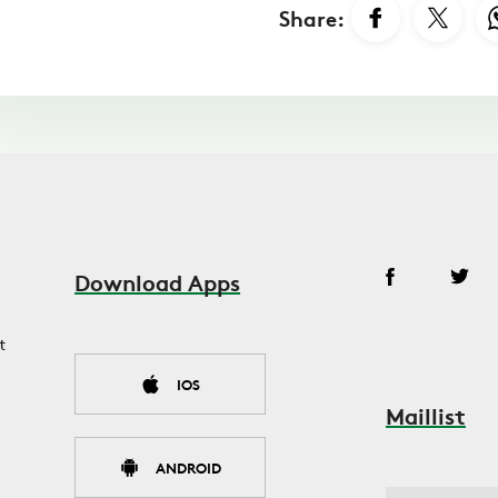
Share:
Download Apps
t
IOS
Maillist
ANDROID