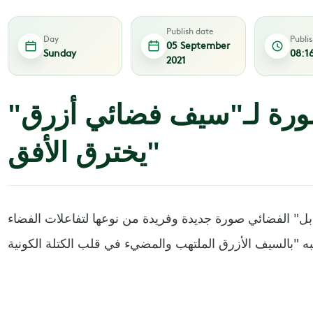
Publish date
Day
Publi
05 September
Sunday
08:1
2021
"هابل" يلتقط صورة لـ"سيف فضائي أزرق
يخترق الأفق"
" الفضائي صورة جديدة وفريدة من نوعها لتفاعلات الفضاء