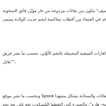
ف" يتكون من نفاثات مزدوجة من غاز مؤيّن فائق السخونة
الغازات المتبقية المحيطة بالنجم الأوّلي، بحسب ما نشر فريق
"هابل".
وبحسب ما نشر موقع Space الأمريكي، فإن هذا التفاعل بين النفاثات والسحابة يشكل مشهدا
 هارو"، والصورة التي التقطها التلسكوب تقع على بعد نحو