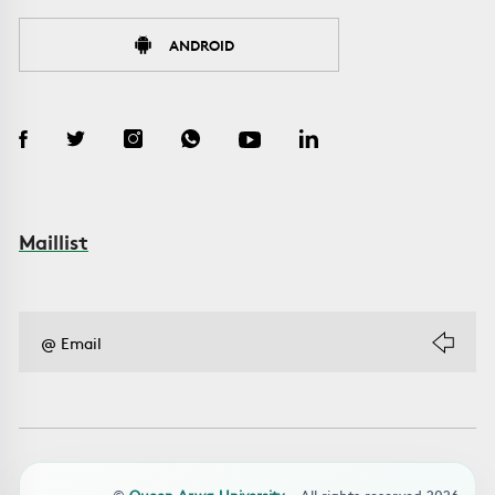
ANDROID
Maillist
©
Queen Arwa University
- All rights reserved 2026