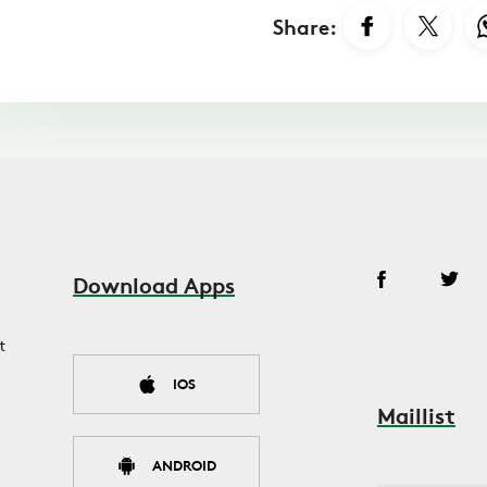
Share:
Download Apps
t
IOS
Maillist
ANDROID