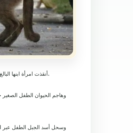
أنقذت امرأة ابنها البالغ من العمر خمس سنوات، من هجوم أسد جبلي في كاليفورنيا.
وهاجم الحيوان الطفل الصغير 
وسحل أسد الجبل الطفل عبر ال