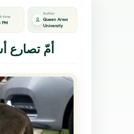
Author
sh time
Queen Arwa
5 PM
University
أمّ تصارع أس