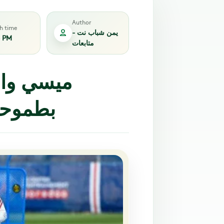
Author
sh time
يمن شباب نت -
6 PM
متابعات
ميسي وال
بطموحات