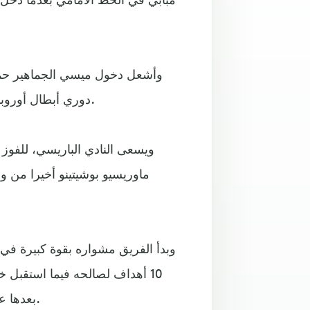
وأشعل دخول ميسي الجماهير حما
دوري أبطال أوروبا لكرة القدم، وهو اللقب الذي يستعصي على النادي الباريسي.
ويسعى النادي الباريسي، للفوز 
ماوريسيو بوشيتينو أخيرا من وض
وبدأ الفريق مشواره بقوة كبيرة في
بعدها على ستراسبورغ 3-1 وفي الثالثة انتصر على ستاد بريست 2-4.