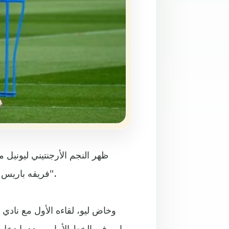
ظهر النجم الأرجنتيني ليونيل 
فريقه باريس سان جيرمان مع مضيفه ريمس، على استاد "أوغيست دولون".
وخاض ليو، لقاءه الأول مع نادي 