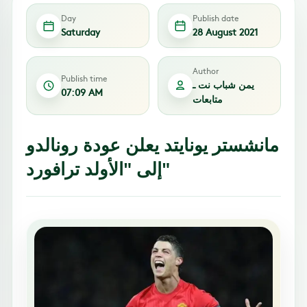
Day
Publish date
Saturday
28 August 2021
Author
Publish time
يمن شباب نت ـ
07:09 AM
متابعات
مانشستر يونايتد يعلن عودة رونالدو
إلى "الأولد ترافورد"