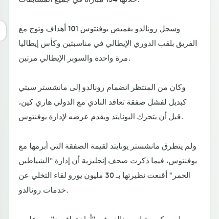
وسجل رونالدو بقميص يوفنتوس 101 أهداف وتوج مع
الفريق بلقب الدوري الإيطالي في مناسبتين وكأس إيطاليا
مرة واحدة والسوبر الإيطالي مرتين.
وكان من المنتظر انضمام رونالدو إلى مانشستر سيتي
كبديل لفشل صفقة تعاقد النادي مع الدولي هاري كين،
قبل أن يتحرك اليونايتد ويقدم عرضه لإدارة يوفنتوس.
ولم يتطرق مانشستر يونايتد لقيمة الصفقة التي أبرمها مع
يوفنتوس، فيما ذكرت صحف إنجليزية أن إدارة "الشياطين
الحمر" أقنعت نظيرتها بـ 30 مليون يورو لقاء التخلي عن
خدمات رونالدو.
ولعب كريستيانو رونالدو في "أولد ترافورد" بين عامي