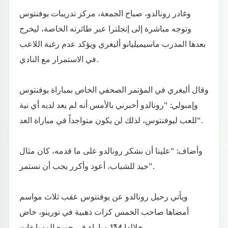
وغادر رونالدو، صباح الجمعة، مركز تدريبات يوفنتوس
وتوجه مباشرة إلى إنجلترا عبر طائرته الخاصة، ليخرج
بعدها المدرب ماسيميليانو أليغري ويؤكد عدم رغبة اللاعب
في الاستمرار مع النادي.
وقال أليغري في المؤتمر الصحفي الخاص بمباراة يوفنتوس
وإمبولي: "رونالدو أخبرني بالأمس أنه لم يعد لديه أي نية
للعب ليوفنتوس، لذلك لن يكون متواجداً في مباراة الغد".
وأضاف: "علينا أن نشكر رونالدو على ما قدمه، كان مثال
جيد للشباب، أعود وأكرر يجب أن نستمر".
ويأتي رحيل رونالدو عن يوفنتوس عقب ثلاث مواسم
أمضاها صاحب الخمس كرات ذهبية في تورينو، خاض
خلالها 134 مباراة في جميع المسابقات.