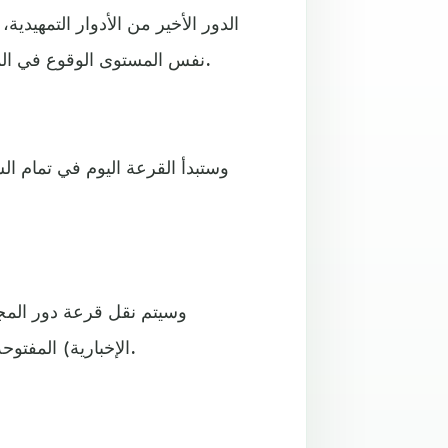
نفس المستوى الوقوع في المجموعة ذاتها، والأمر نفسه ينطبق على الفرق من نفس البلد.
وسيتم نقل قرعة دور المج
الإخبارية) المفتوحة، كما ستنقل أيضاً على الموقع الرسمي لليويفا بشكل مجاني.