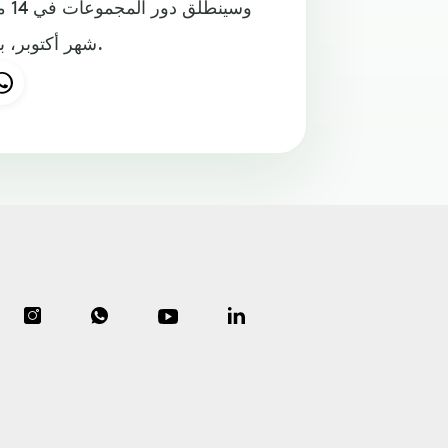
شهر أكتوبر، بينما سيسدل الستار عن مرحلة الإياب في 8 من شهر ديسمبر.