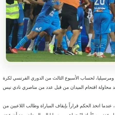
 ومرسيليا، لحساب الأسبوع الثالث من الدوري الفرنسي لكرة
وكانت النتيجة تُعلن تقدم نيس 1ـ0، عندما اتخذ الحكم قراراً بإيقاف المباراة وطالب اللاعبين من
زول عدد من "أولترا" جماهير مرسيليا إلى الميدان، بعد أن عجز