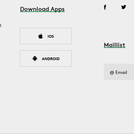
Download Apps
t
IOS
Maillist
ANDROID