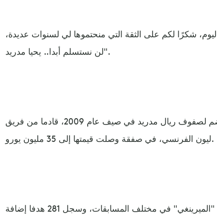
اليوم، شكرًا لكم على الثقة التي منحتموها لي لسنوات عديدة
لن نستسلم أبدا.. يحيا مدريد".
وكان كريم بنزيما (33 عاما) قد انضم لصفوف ريال مدريد في صيف عام 2009، قادما من فريق
ليون الفرنسي، في صفقة وصلت قيمتها إلى 35 مليون يورو.
وخاض بنزيما 560 مباراة بقميص "الميرينغي" في مختلف المسابقات، وسجل 281 هدفا إضافة