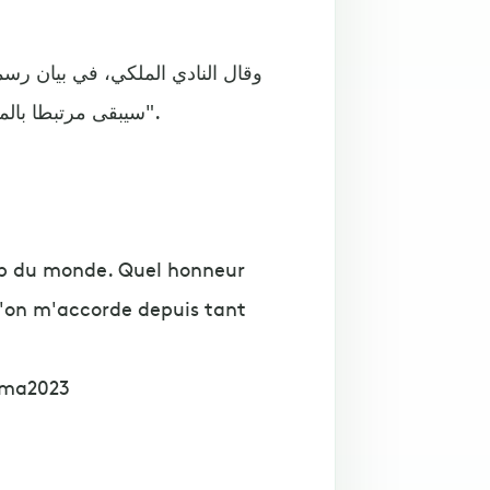
وقال النادي الملكي، في بيان رسم
سيبقى مرتبطا بالميرنغي في الموسمين المقبلين، وحتى 30 يونيو/حزيران 2023".
lub du monde. Quel honneur
 l'on m'accorde depuis tant
ema2023