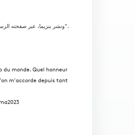
ونشر بنزيما، عبر صفحته الرسمية على تويتر: "يستمر التاريخ بالنسبة لي في أكبر ناد بالعالم".
lub du monde. Quel honneur
 l'on m'accorde depuis tant
ema2023