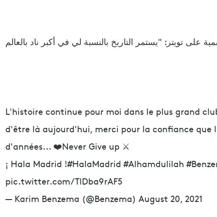
L'histoire continue pour moi dans le plus grand c
d'être là aujourd'hui, merci pour la confiance que
d'années... ❤️Never Give up ⚔️
¡ Hala Madrid !#HalaMadrid #Alhamdulilah #Benz
pic.twitter.com/TlDba9rAF5
— Karim Benzema (@Benzema) August 20, 2021