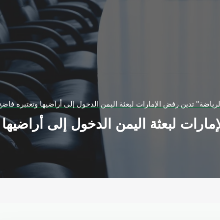
لرياضة" تدين رفض الإمارات لبعثة اليمن الدخول إلى أراضيها وتعتبره فاض