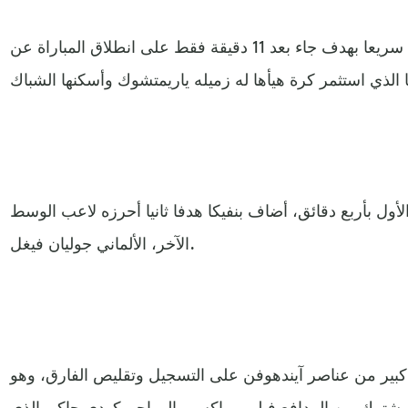
واستطاع أصحاب الأرض التقدم سريعا بهدف جاء بعد 11 دقيقة فقط على انطلاق المباراة عن
أول بأربع دقائق، أضاف بنفيكا هدفا ثانيا أحرزه لاعب الوسط
الآخر، الألماني جوليان فيغل.
كبير من عناصر آيندهوفن على التسجيل وتقليص الفارق، وهو
قيقة 51 بعد تعاون مشترك بين المدافع فيليب ماكس والمهاجم كودي جاكبو الذي