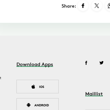
Share:
Download Apps
t
IOS
Maillist
ANDROID