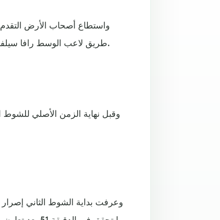
طريق لاعب الوسط رافا سيلفا الذي استثمر كرة هيأها له زميله ياريمتشوك وأسكنها الشباك.
وقبل نهاية الزمن الأصلي للشوط ال
وعرفت بداية الشوط الثاني إصرار 
ما تحقق في الد