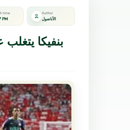
sh time
Author
الأناضول
7 PM
بنفيكا يتغلب 