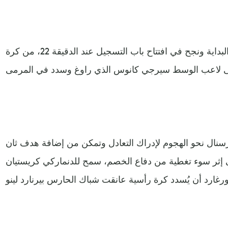
وقدم برينتفورد أداء لافت منذ البداية ونجح في افتتاح باب التسجيل عند الدقيقة 22، من كرة
أرسنال نحو الهجوم لإدراك التعادل وتمكن من إضافة هدف ثان
قيقة 73، جاء على إثر سوء تغطية من دفاع الخصم، سمح للدنماركي كريستيان