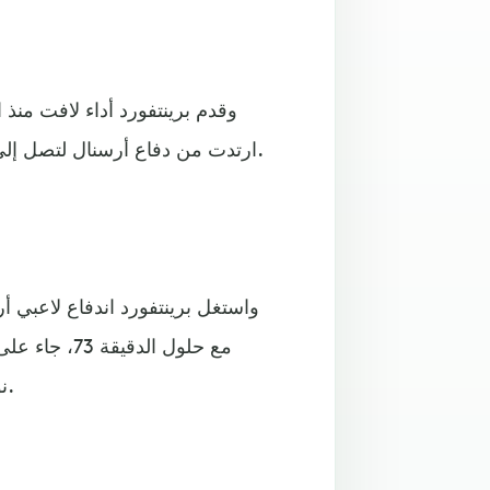
ارتدت من دفاع أرسنال لتصل إلى لاعب الوسط سيرجي كانوس الذي راوغ وسدد في المرمى.
واستغل برينتفورد اندفاع لاعبي 
مع حلول الد
نورغارد أن يُسدد كرة رأسية عانقت شباك الحارس بيرنارد لينو.