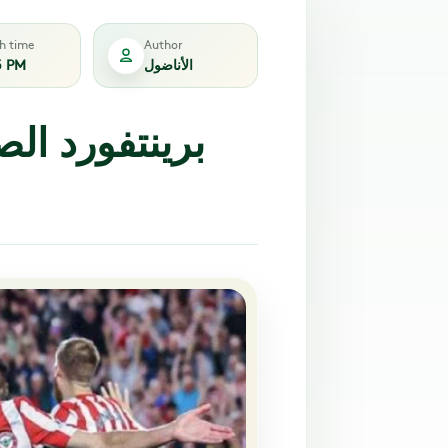
sh time
Author
الأناضول
5 PM
برينتفورد ال