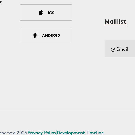
t
IOS
Maillist
ANDROID
 reserved 2026
Privacy Policy
Development Timeline