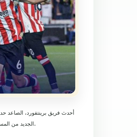
أحدث فريق برينتفورد، الصاعد حديث
الجديد من المسابقة، بعدما تغلب على ضيفه أرسنال بهدفين دون رد، الجمعة.