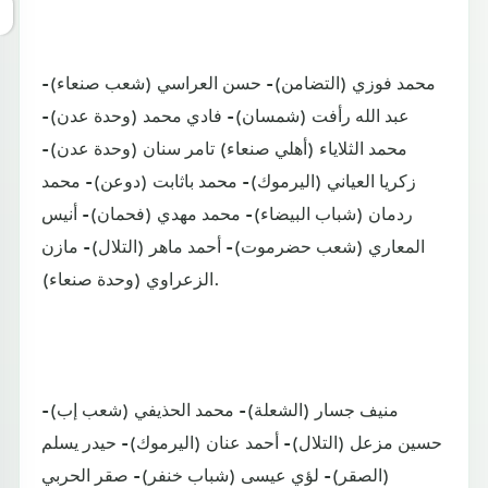
محمد فوزي (التضامن)- حسن العراسي (شعب صنعاء)-
عبد الله رأفت (شمسان)- فادي محمد (وحدة عدن)-
محمد الثلاياء (أهلي صنعاء) تامر سنان (وحدة عدن)-
زكريا العياني (اليرموك)- محمد باثابت (دوعن)- محمد
ردمان (شباب البيضاء)- محمد مهدي (فحمان)- أنيس
المعاري (شعب حضرموت)- أحمد ماهر (التلال)- مازن
الزعراوي (وحدة صنعاء).
منيف جسار (الشعلة)- محمد الحذيفي (شعب إب)-
حسين مزعل (التلال)- أحمد عنان (اليرموك)- حيدر يسلم
(الصقر)- لؤي عيسى (شباب خنفر)- صقر الحربي