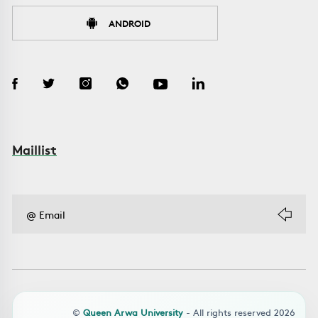
ANDROID
Maillist
©
Queen Arwa University
- All rights reserved 2026