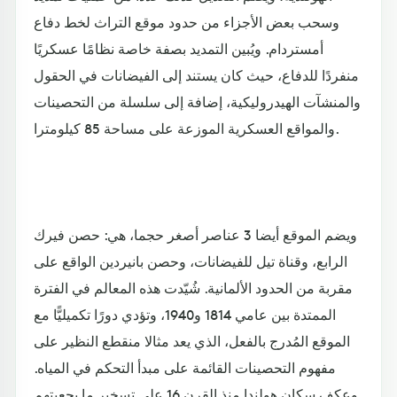
وسحب بعض الأجزاء من حدود موقع التراث لخط دفاع
أمستردام. ويُبين التمديد بصفة خاصة نظامًا عسكريًا
منفردًا للدفاع، حيث كان يستند إلى الفيضانات في الحقول
والمنشآت الهيدروليكية، إضافة إلى سلسلة من التحصينات
والمواقع العسكرية الموزعة على مساحة 85 كيلومترا.
ويضم الموقع أيضا 3 عناصر أصغر حجما، هي: حصن فيرك
الرابع، وقناة تيل للفيضانات، وحصن بانيردين الواقع على
مقربة من الحدود الألمانية. شُيّدت هذه المعالم في الفترة
الممتدة بين عامي 1814 و1940، وتؤدي دورًا تكميليًّا مع
الموقع المُدرج بالفعل، الذي يعد مثالا منقطع النظير على
مفهوم التحصينات القائمة على مبدأ التحكم في المياه.
وعكف سكان هولندا منذ القرن 16 على تسخير ما بجعبتهم