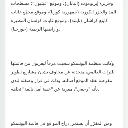
وجزيرة إيريوموت (اليابان)، وموقع "غيتبول"؛ مسطحات
المد والجزر الكورية (جمهورية كوريا)، وموقع مجمَّع غابات
كاينغ كراشان (تايلند)، وموقع غابات كولشان المطيرة
وأراضيها الرطبة (جورجيا).
وكانت منظمة اليونسكو سحبت مرفأ ليفربول من قائمتها
للتراث العالمي، متحدثة عن مخاوف بشأن مشاريع تطوير
مفرطة تفقد الموقع أصالته، وذلك في قرار وصفته لندن
بأنه "رجعي"، معربة عن "خيبة أمل بالغة" تجاهه.
ومن المقرّر أن يستمر إدراج المواقع في قائمة اليونسكو