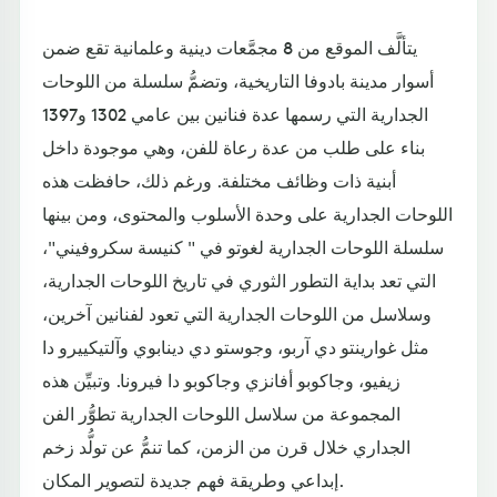
يتألَّف الموقع من 8 مجمَّعات دينية وعلمانية تقع ضمن
أسوار مدينة بادوفا التاريخية، وتضمُّ سلسلة من اللوحات
الجدارية التي رسمها عدة فنانين بين عامي 1302 و1397
بناء على طلب من عدة رعاة للفن، وهي موجودة داخل
أبنية ذات وظائف مختلفة. ورغم ذلك، حافظت هذه
اللوحات الجدارية على وحدة الأسلوب والمحتوى، ومن بينها
سلسلة اللوحات الجدارية لغوتو في " كنيسة سكروفيني"،
التي تعد بداية التطور الثوري في تاريخ اللوحات الجدارية،
وسلاسل من اللوحات الجدارية التي تعود لفنانين آخرين،
مثل غوارينتو دي آربو، وجوستو دي دينابوي وآلتيكييرو دا
زيفيو، وجاكوبو أفانزي وجاكوبو دا فيرونا. وتبيِّن هذه
المجموعة من سلاسل اللوحات الجدارية تطوُّر الفن
الجداري خلال قرن من الزمن، كما تنمُّ عن تولُّد زخم
إبداعي وطريقة فهم جديدة لتصوير المكان.