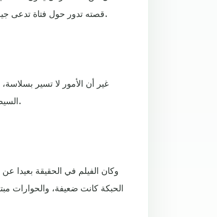
قصته تدور حول فتاة تدعى جين غراي، تمتلك قوى خارقة تجعلها واحدة من أقوى المتحولين.
غير أن الأمور لا تسير بسلاسة
السيطرة وانفصالها عن عائلة أكس مِن، ورغبتها في تدمير الكوكب.
وكان الفيلم في الحقيقة بعيدا ع
الحبكة كانت ضعيفة، والحوارات مبت