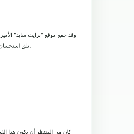
وقد جمع موقع "برايت سايد" الأميرك
تلق استحسان المشاهدين والنقد، رغم هالات صاحبت نزولها قاعات السينما.
كان من المنتظر أن يكون هذا الفي