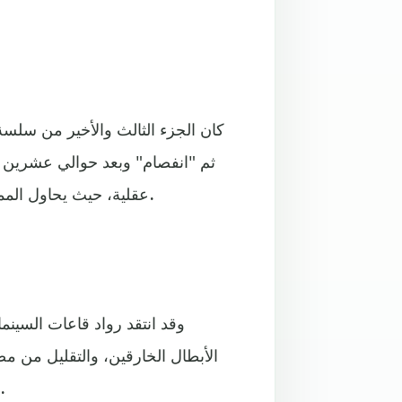
ثم "انفصام" وبعد حوالي عشرين
عقلية، حيث يحاول الممرضون والأطباء إقناعهم بأنهم عاديون، لكنهم يواجهون صعوبة.
وقد انتقد رواد قاعات السينم
الأبطال الخارقين، والتقليل من مص
أن السيناريو كان ضعيفا، ولم يحتو على أي مفاجآت أو تشو