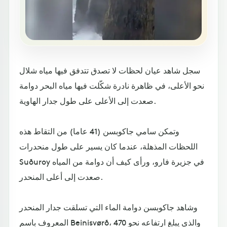
سجل شاهد عيان لحظات لا تصدق تتدفق فيها مياه شلال
نحو الأعلى، في ظاهرة نادرة شكّلت فيها مياه البحر دوامة
صعدت إلى الأعلى على طول جدار الهاوية.
وتمكن سامي جاكوبسن (41 عاما) من التقاط هذه
اللحظات المذهلة، عندما كان يسير على طول منحدرات
Suðuroy في جزيرة فارو، ورأى كيف أن دوامة من المياه
صعدت إلى أعلى المنحدر.
وشاهد جاكوبسن دوامة الماء التي تسلقت جدار المنحدر
المعروف باسم Beinisvørð، والذي يبلغ ارتفاعه نحو 470