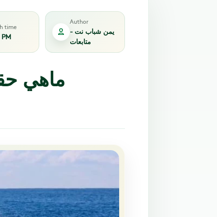
Author
sh time
يمن شباب نت -
4 PM
متابعات
ماهي حق