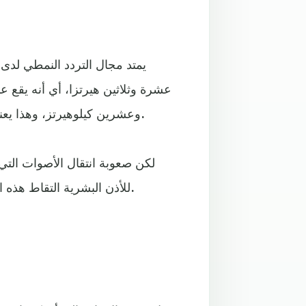
يمتد مجال التردد النمطي لدى
عشرة وثلاثين هيرتزا، أي أنه يقع ع
وعشرين كيلوهيرتز، وهذا يعني نظريا أنه بإمكان الإنسان سماع مقاطع من أصوات الحيتان.
لكن صعوبة انتقال الأصوات الت
للأذن البشرية التقاط هذه الأصوات بالوضوح الذي تبدو عليه في مقاطع الفيديو المنشورة.