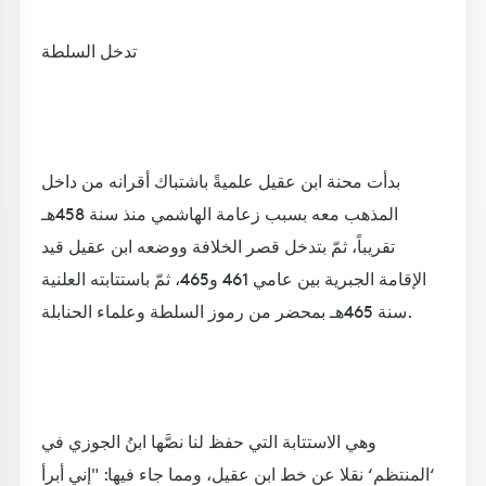
تدخل السلطة
بدأت محنة ابن عقيل علميةً باشتباك أقرانه من داخل
المذهب معه بسبب زعامة الهاشمي منذ سنة 458هـ
تقريباً، ثمّ بتدخل قصر الخلافة ووضعه ابن عقيل قيد
الإقامة الجبرية بين عامي 461 و465، ثمّ باستتابته العلنية
سنة 465هـ بمحضر من رموز السلطة وعلماء الحنابلة.
وهي الاستتابة التي حفظ لنا نصَّها ابنُ الجوزي في
‘المنتظم‘ نقلا عن خط ابن عقيل، ومما جاء فيها: "إني أبرأ