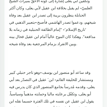
وتكفين أبي يعلى إشارة إلى كونه الأحقّ بميراث الشيخ
العلميّ- لم يقبل بخلافة ابن عقيل لأبي يعلى، وكان أكثر
الحنابلة ينظرون بريبة إلى تصدر ابن عقيل بعد وفاة
شيخهم، ودعموا تصدر الهاشمي فأصبح –بتعبير الذهبي في
‘تاريخ الإسلام‘- "إمام الطائفة الحنبلية في زمانه بلا
مدافعة". وهكذا كان الموج عالياً أمام ابن عقيل فحال بينه
وبين الانفراد بزمام المرجعية بعد وفاة شيخه.
وقد ساعد أبو منصور ابن يوسف –وهو تاجر حنبلي كبير
ومستشار للخليفة القائم- ابن َ عقيل في التصدّر بعد أبي
يعلى، وقدمه مُدرساً بجامع المنصور الذي كان يدرس فيه
أبو يعلى، وتكفّل برعايته ماليا وحمايته مذهبياً وسياسياً.
يقول ابن عقيل عن نفسه في تلك الفترة حسبما نقله ابن