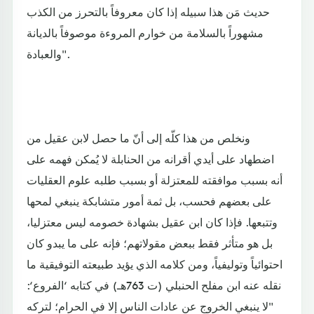
حديث مَن هذا سبيله إذا كان معروفاً بالتحرز من الكذب
مشهوراً بالسلامة من خوارم المروءة موصوفاً بالديانة
والعبادة".
ونخلص من هذا كلّه إلى أنّ ما حصل لابن عقيل من
اضطهاد على أيدي أقرانه من الحنابلة لا يُمكن فهمه على
أنه بسبب موافقته للمعتزلة أو بسبب طلبه علوم العقليات
على بعضهم فحسب، بل ثمة أمور متشابكة ينبغي لمحها
وتتبعها. فإذا كان ابن عقيل بشهادة خصومه ليس معتزليا،
بل هو متأثر فقط ببعض مقولاتهم؛ فإنه على ما يبدو كان
احتوائياً وتوليفياً، ومن كلامه الذي يؤيد طبيعته التوفيقية ما
نقله عنه ابن مفلح الحنبلي (ت 763هـ) في كتابه ‘الفروع‘:
"لا ينبغي الخروج عن عادات الناس إلا في الحرام؛ لتركه