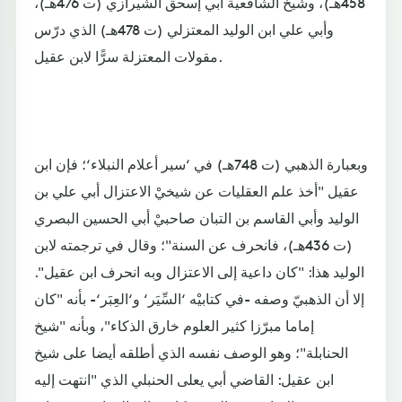
458هـ)، وشيخ الشافعية أبي إسحق الشيرازي (ت 476هـ)،
وأبي علي ابن الوليد المعتزلي (ت 478هـ) الذي درّس
مقولات المعتزلة سرًّا لابن عقيل.
وبعبارة الذهبي (ت 748هـ) في ‘سير أعلام النبلاء‘؛ فإن ابن
عقيل "أخذ علم العقليات عن شيخيْ الاعتزال أبي علي بن
الوليد وأبي القاسم بن التبان صاحبيْ أبي الحسين البصري
(ت 436هـ)، فانحرف عن السنة"؛ وقال في ترجمته لابن
الوليد هذا: "كان داعية إلى الاعتزال وبه انحرف ابن عقيل".
إلا أن الذهبيّ وصفه -في كتابيْه ‘السِّيَر‘ و‘العِبَر‘- بأنه "كان
إماما مبرّزا كثير العلوم خارق الذكاء"، وبأنه "شيخ
الحنابلة"؛ وهو الوصف نفسه الذي أطلقه أيضا على شيخ
ابن عقيل: القاضي أبي يعلى الحنبلي الذي "انتهت إليه