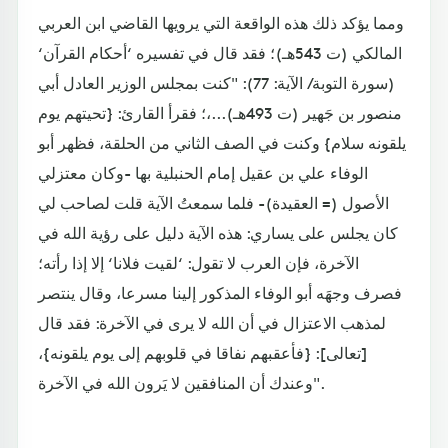
ومما يؤكد ذلك هذه الواقعة التي يرويها القاضي ابن العربي
المالكي (ت 543هـ)؛ فقد قال في تفسيره ‘أحكام القرآن‘
(سورة التوبة/ الآية: 77): "كنت بمجلس الوزير العادل أبي
منصور بن جَهير (ت 493هـ)...،؛ فقرأ القارئ: {تحيتهم يوم
يلقونه سلام} وكنت في الصف الثاني من الحلقة، فظهر أبو
الوفاء علي بن عقيل إمام الحنبلية بها -وكان معتزلي
الأصول (= العقيدة)- فلما سمعتُ الآية قلت لصاحب لي
كان يجلس على يساري: هذه الآية دليل على رؤية الله في
الآخرة، فإن العرب لا تقول: ‘لقيت فلانا‘ إلا إذا رأته؛
فصرف وجهَه أبو الوفاء المذكور إلينا مسرعا، وقال ينتصر
لمذهب الاعتزال في أن الله لا يرى في الآخرة: فقد قال
[تعالى]: {فأعقبهم نفاقا في قلوبهم إلى يوم يلقونه}،
وعندك أن المنافقين لا يَرون الله في الآخرة".