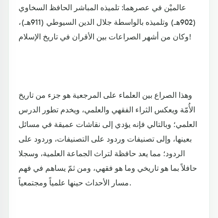
عالميْن في عصرهما: تلميذه المباشر الحافظ السخاوي
(902هـ) وتلميذه بالواسطة جلال الدين السيوطي (911هـ)،
وكان من أشهر الصراعات بين الأقران في تاريخ الإسلام!
وهذا الصراع بين العلماء على المرجعية هو جزء من تاريخ
الأُمّة ويعكس الثراء الفقهي والعلمي، ويخدم تطور الدرس
العلمي؛ وبالتالي فإنه يؤدي إلى نقاشات عميقة في مسائل
بعينها، وإلى تصنيفات وردود على التصنيفات، وردود على
الردود؛ مما يعد حافظة لتراث الجماعة العلمية، وسجلا
حافلاً بما هو تاريخي وما هو فقهي، ومن ثمّ يساهم في فهم
مسار الأحداث حينها علمياً ومجتمعياً.