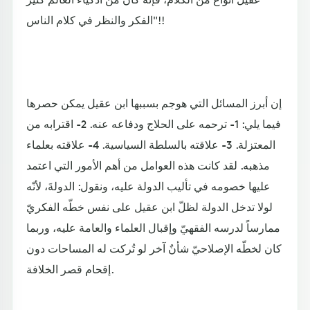
الفكر والنظر في كلام الناس"!!
إن أبرز المسائل التي هوجم بسببها ابن عقيل يمكن حصرها
فيما يلي: 1- ترحمه على الحلاج ودفاعه عنه. 2- اقترابه من
المعتزلة. 3- علاقته بالسلطة السياسية. 4- علاقته بعلماء
مذهبه. لقد كانت هذه العوامل من أهم الأمور التي اعتمد
عليها خصومه في تأليب الدولة عليه، ونقول: الدولةَ، لأنّه
لولا تدخل الدولة لظلّ ابن عقيل على نفس خطّه الفكريّ
ممارساً لدرسه الفقهيّ وإقبال العلماء والعامة عليه، وربما
كان لخطّه الإصلاحيّ شأنٌ آخر لو تُركت له المساحات دون
إقحام قصر الخلافة.