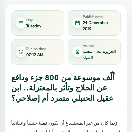
Publish date
Day
24 December
Tuesday
2019
Author
Publish time
الجزيرة نت - محمد
07:12 AM
الصياد
ألّف موسوعة من 800 جزء ودافع
عن الحلاج وتأثر بالمعتزلة.. ابن
عقيل الحنبلي متمرد أم إصلاحي؟
رُبما كان من غير المستساغ أن يكون فقيهٌ حنبلياً وعقلانياً
في نفس الوقت؛ إذ إنه من المشهور أنّ الحنابلة نصوصيون،