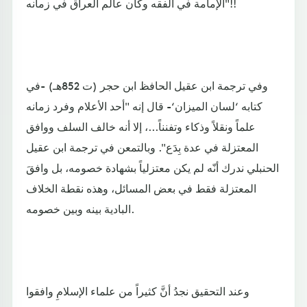
الإمامة في الفقه وكان عالم العراق في زمانه"!!
وفي ترجمة ابن عقيل الحافظ ابن حجر (ت 852هـ) -في
كتابه ‘لسان الميزان‘- قال إنه "أحد الأعلام وفرد زمانه
علماً ونقلاً وذكاء وتفنناً...، إلا أنه خالف السلف ووافق
المعتزلة في عدة بِدَع". وبالتمعن في ترجمة ابن عقيل
الحنبلي ندرك أنّه لم يكن معتزلياً بشهادة خصومه، بل وافقَ
المعتزلة فقط في بعض المسائل، وهذه نقطة الخلاف
البادية بينه وبين خصومه.
وعند التحقيق نجدُ أنَّ كثيراً من علماء الإسلامِ وافقوا