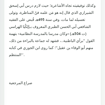
وكذلك توفيقيته تجاه الأشاعرة؛ حيث لازم درس أبي إسحق
الشيرازي الذي قال إنه هو مَن علمه فنّ المناظرة، وتولى
تغسيله لما مات. وفي سنة 495هـ قُبض على الفقيه
الشافعي أبي الحسن الطبري المعروف بـإلِكْيَا الهراسي
(ت 504هـ) –وكان مدرسا بالمدرسة النظامية- بتهمة
القول "برأي الباطنية..، فشهد له جماعة بالبراءة من ذلك،
منهم أبو الوفاء بن عقيل"؛ كما روى ابن الجوزي في كتابه
‘المنتظم‘.
صراع المرجعية