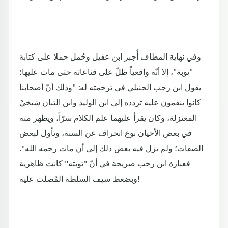
وفي نهاية المطاف أُجبر ابن عقيل وحُمل حملا على كتابة
"توبة"، إلا أنّه واقعياً ظلّ على قناعاته حتى مات عليها؛
يقول ابن رجب الحنبلي في ترجمته له: "وذلك أنّ أصحابنا
كانوا ينقمون عليه تردده إلى ابن الوليد وابن التبان شيخيْ
المعتزلة، وكان يقرأ عليهما علم الكلام سرّاً، ويظهر منه
في بعض الأحيان نوع انحراف عن السنة، وتأول لبعض
الصفات؛ ولم يزل فيه بعض ذلك إلى أن مات رحمه الله".
فعبارة ابن رجب صريحة في أنّ "توبته" كانت ظاهرية
وبضغط سيف السلطة المُصلت عليه!