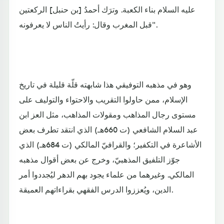
عليه السلام بناء الكعبة. وترَك أحمدُ [بن حنبل] الركعتين
قبل المغرب وقال: رأيتُ الناس لا يعرفونه".
وهو في مذهبه التوفيقي هذا شابهته قلّة قليلة في تاريخ
الإسلام، ممن حاولوا التقريب والاحتواء والتوليف على
مستوى رجال المذاهب ومقولات المذاهب، مثل العز ابن
عبد السلام الشافعي (ت 660هـ) الذي انتقد تطرف بعض
الأشاعرة في التكفير؛ والقرافيّ المالكي (ت 684هـ) الذي
جوّز التلفيق المذهبيّ، وخرج عن بعض أقوال مذهبه
المالكي. وغيرهما من علماء يجود بهم الدهر ليُجددوا أمر
الدين، ويُعززوا الدرس الفقهي بقراءاتهم العميقة.