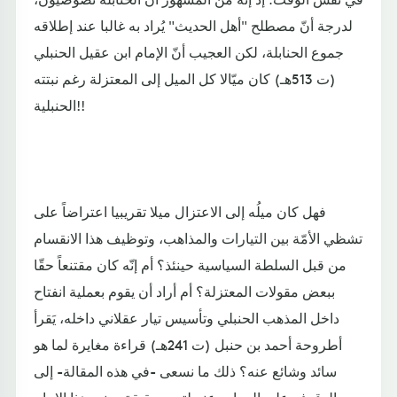
لدرجة أنّ مصطلح "أهل الحديث" يُراد به غالبا عند إطلاقه
جموع الحنابلة، لكن العجيب أنّ الإمام ابن عقيل الحنبلي
(ت 513هـ) كان ميّالا كل الميل إلى المعتزلة رغم نبتته
الحنبلية!!
فهل كان ميلُه إلى الاعتزال ميلا تقريبيا اعتراضاً على
تشظي الأمّة بين التيارات والمذاهب، وتوظيف هذا الانقسام
من قبل السلطة السياسية حينئذ؟ أم إنّه كان مقتنعاً حقّا
ببعض مقولات المعتزلة؟ أم أراد أن يقوم بعملية انفتاح
داخل المذهب الحنبلي وتأسيس تيار عقلاني داخله، يَقرأ
أطروحة أحمد بن حنبل (ت 241هـ) قراءة مغايرة لما هو
سائد وشائع عنه؟ ذلك ما نسعى -في هذه المقالة- إلى