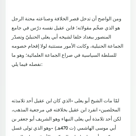
ومن الواضح أن تدخل قصر الخلافة وصناعته محنة الرجل
هو الذي ضخّم مقولاته؛ فابن عقيل نفسه درّس في جامع
المنصور ببغداد خلفا لشيخه أبي يعلى الحنبليّ وتصدّر
الجماعة الحنبلية، وكانت الأمور مستتبة لولا إقحام خصومه
للسلطة السياسية في صراع الجماعة العلمائية؛ وهو ما
نفصله فيما يلي:
لمّا مات الشيخ أبو يعلى -الذي كان ابن عقيل أحد تلامذته
المخلصين- انفرد ابن عقيل بخلافته في مرجعية المذهب،
لكن أحد تلامذة أبي يعلى النبهاء وهو الشريف أبو جعفر بن
أبي موسى الهاشمي (ت 470هـ) -وهو الذي تولى غسل