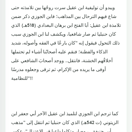
ويبدو أن توليفية ابن عقيل سرت روحُها بين تلامذته حتى
شاع فيهم الترحال بين المذاهب؛ فابن الجوزي ذكر ضمن
تلامذة ابن عقيل: أبا الفتح ابن برهان البغدادي (518هـ) الذي
كان حنبليا ثم صار شافعيا، ويكشف لنا ابن الجوزي سبب
ذلك التحول فيقول إنه "كان بارعًا في الفقه وأصوله، شديد
الذكاء والفطنة؛ فنقم عليه أصحابُنا أشياء لم تحتملها
أخلاقُهم الخشنة، فانتقل.. ووجد أصحابَ الشافعي على
أوفى ما يريده من الإكرام، ثم ترقى وجعلوه مدرسًا
للنظامية"!!
كما ترجم ابن الجوزي لتلميذ ابن عقيل الآخر أبي جعفر ابن
الزيتوني (ت 542هـ) الذي كان حنبليا ثم انتقل إلى "مذهب
أبي حنيفة...، وصار متكلما داعيا في الاعتزال"، عكس