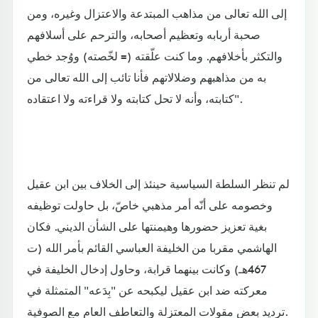
إلى الله تعالى من مذاهب المبتدعة والاعتزال وغيره، ومن
صحبة أربابه وتعظيم أصحابه، والترحم على أسلافهم
والتكثر بأخلافهم. وما كنت علّقته (= لخّصته) ووُجد خطي
به من مذاهبهم وضلالاتهم فأنا تائب إلى الله تعالى من
كتابته، وأنه لا تحل كتابته ولا قراءته ولا اعتقاده".
لم تنظر السلطة السياسية حينئذ إلى الخلاف بين ابن عقيل
وخصومه على أنّه أمر مذهبي خاصّ، بل حاولت توظيفه
بغية تعزيز حضورها وهيمنتها على الشأن الديني. فكان
الهاشمي مقربا من الخليفة العباسي القائم بأمر الله (ت
467هـ) وكانت بينهما قرابة، وحاول إدخال الخليفة في
معركته ضد ابن عقيل ليكبحه عن "بِدَعه" المتمثلة في
ترديد بعض مقولات المعتزلة والتعاطف العام مع الصوفية.