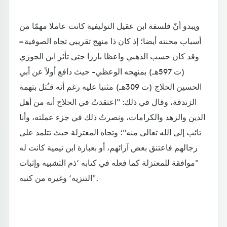
ويبدو أنّ فلسفة ابن عقيل التوليفية كانت عاملا مهمّا من
أسباب محنته أيضا؛ إذ كان ذا منهج تقريبي تجاه الصوفية –
وقد كان حسب الذهبي واعظا بارزا حتى تأثر ابن الجوزي
(ت 597هـ) بمنهجه الوعظي- حيث دافع أولاً عن أبي
الحسين الحلاج (ت 309هـ) مثنيا عليه رغم أنه قـُتل بتهمة
الزندقة، وقال في ذلك: "اعتقدتُ في الحلاج أنه من أهل
الدين والزهد والكرامات، ونصرتُ ذلك في جزء عملته، وأنا
تائب إلى الله تعالى منه"؛ وتجاه المعتزلة حيث تتلمذ على
رجالهم فاعتنق بعض آرائهم، أو بعبارة ابن تيمية كانت له
"موافقة للمعتزلة كما فعله في كتابه ‘ذم التشبيه وإثبات
التنزيه‘ وغيره من كتبه".