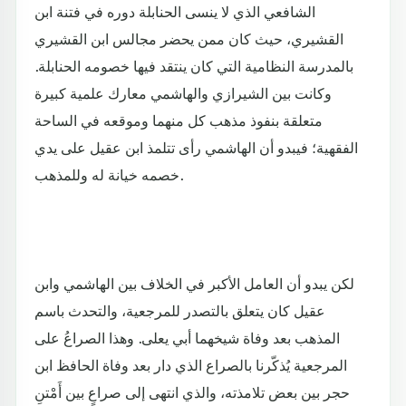
الشافعي الذي لا ينسى الحنابلة دوره في فتنة ابن
القشيري، حيث كان ممن يحضر مجالس ابن القشيري
بالمدرسة النظامية التي كان ينتقد فيها خصومه الحنابلة.
وكانت بين الشيرازي والهاشمي معارك علمية كبيرة
متعلقة بنفوذ مذهب كل منهما وموقعه في الساحة
الفقهية؛ فيبدو أن الهاشمي رأى تتلمذ ابن عقيل على يدي
خصمه خيانة له وللمذهب.
لكن يبدو أن العامل الأكبر في الخلاف بين الهاشمي وابن
عقيل كان يتعلق بالتصدر للمرجعية، والتحدث باسم
المذهب بعد وفاة شيخهما أبي يعلى. وهذا الصراعُ على
المرجعية يُذكّرنا بالصراع الذي دار بعد وفاة الحافظ ابن
حجر بين بعض تلامذته، والذي انتهى إلى صراعٍ بين أَمْتنِ