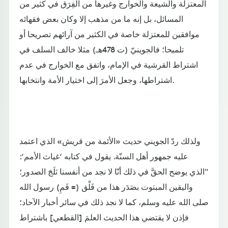
المعتزلة والشيعة والخوارج وغيرها من الفِرَق في كثير من
المسائل، بل إنه ما من مذهب إلا وكان بعض فقهائه
موافقين للمعتزلة خاصة في الكثير من آرائهم تصريحا أو
تلميحا؛ فالجوينيّ (ت 478هـ) مثلا خالف السلف في
اشتراط القرشية في الإمام، واتفق مع الخوارج في عدم
اشتراطها، وجعل الأمرَ إلى اختيار الأمة وانتخابها.
ولذلك ردّ الجويني حديث «الأئمة من قريش» الذي اعتمد
عليه جمهور أهل السنّة. يقول في كتابه ‘غياث الأمم‘:
"الذي يوضح الحقَّ في ذلك أنّا لا نجد من أنفسنا ثلَجَ الصدور؛
واليقين المبتوت بصَدَر هذا من فَلْق (= فَمِ) رسول الله
صلى الله عليه وسلم، كما لا نجد ذلك في سائر أخبار الآحاد؛
فإذن لا يقتضي هذا الحديث العلمَ [القطعي] باشتراط