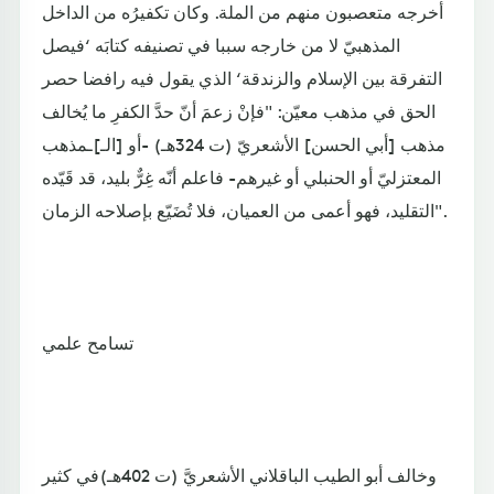
أخرجه متعصبون منهم من الملة. وكان تكفيرُه من الداخل
المذهبيّ لا من خارجه سببا في تصنيفه كتابَه ‘فيصل
التفرقة بين الإسلام والزندقة‘ الذي يقول فيه رافضا حصر
الحق في مذهب معيّن: "فإنْ زعمَ أنّ حدَّ الكفرِ ما يُخالف
مذهب [أبي الحسن] الأشعريّ (ت 324هـ) -أو [الـ]ـمذهب
المعتزليّ أو الحنبلي أو غيرهم- فاعلم أنّه غِرٌّ بليد، قد قَيّده
التقليد، فهو أعمى من العميان، فلا تُضَيّع بإصلاحه الزمان".
تسامح علمي
وخالف أبو الطيب الباقلاني الأشعريَّ (ت 402هـ)في كثير