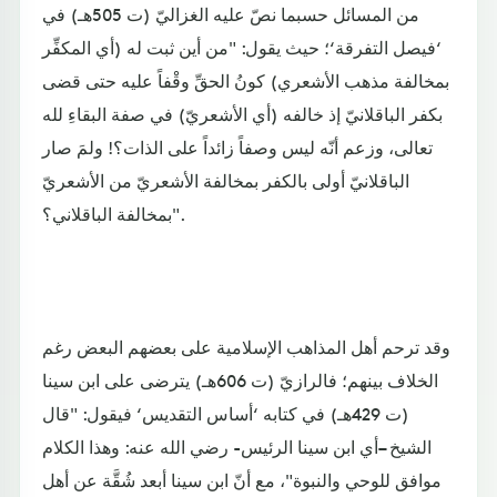
من المسائل حسبما نصّ عليه الغزاليّ (ت 505هـ) في
‘فيصل التفرقة‘؛ حيث يقول: "من أين ثبت له (أي المكفِّر
بمخالفة مذهب الأشعري) كونُ الحقِّ وقْفاً عليه حتى قضى
بكفر الباقلانيّ إذ خالفه (أي الأشعريّ) في صفة البقاءِ لله
تعالى، وزعم أنّه ليس وصفاً زائداً على الذات؟! ولمَ صار
الباقلانيّ أولى بالكفر بمخالفة الأشعريّ من الأشعريّ
بمخالفة الباقلاني؟".
وقد ترحم أهل المذاهب الإسلامية على بعضهم البعض رغم
الخلاف بينهم؛ فالرازيّ (ت 606هـ) يترضى على ابن سينا
(ت 429هـ) في كتابه ‘أساس التقديس‘ فيقول: "قال
الشيخ –أي ابن سينا الرئيس- رضي الله عنه: وهذا الكلام
موافق للوحي والنبوة"، مع أنّ ابن سينا أبعد شُقَّة عن أهل