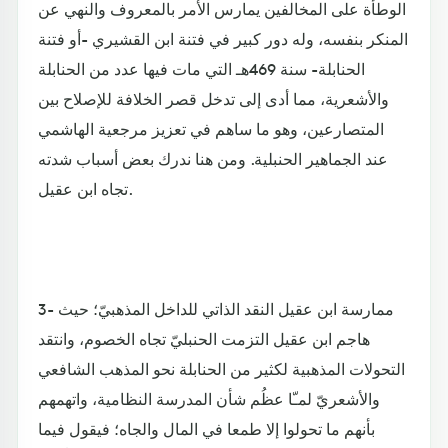
الوطأة على المخالفين يمارس الأمر بالمعروف والنهي عن
المنكر بنفسه، وله دور كبير في فتنة ابن القشيري -أو فتنة
الحنابلة- سنة 469هـ التي مات فيها عدد من الحنابلة
والأشعرية، مما أدى إلى تدخل قصر الخلافة للإصلاح بين
المتصارعين، وهو ما ساهم في تعزيز مرجعية الهاشمي
عند الجماهير الحنبلية. ومن هنا ندرك بعض أسباب شدته
تجاه ابن عقيل.
3- ممارسة ابن عقيل النقد الذاتي للداخل المذهبيّ؛ حيث
هاجم ابن عقيل التزمت الحنبليّ تجاه الخصوم، وانتقد
التحولات المذهبية لكثير من الحنابلة نحو المذهب الشافعي
والأشعريّ لمـّا عظُم شأن المدرسة النظامية، واتهمهم
بأنهم ما تحولوا إلا طمعا في المال والجاه؛ فيقول فيما