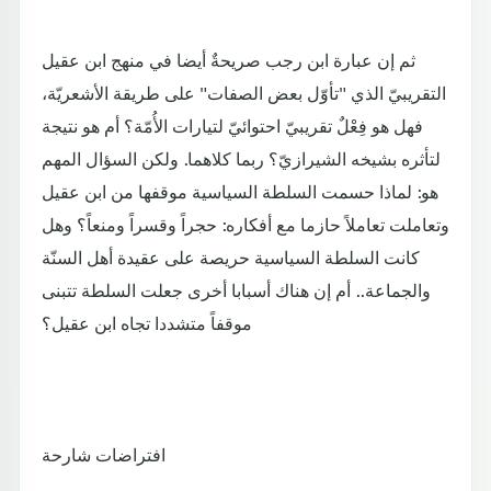
ثم إن عبارة ابن رجب صريحةٌ أيضا في منهج ابن عقيل
التقريبيّ الذي "تأوّل بعض الصفات" على طريقة الأشعريّة،
فهل هو فِعْلٌ تقريبيّ احتوائيّ لتيارات الأُمّة؟ أم هو نتيجة
لتأثره بشيخه الشيرازيّ؟ ربما كلاهما. ولكن السؤال المهم
هو: لماذا حسمت السلطة السياسية موقفها من ابن عقيل
وتعاملت تعاملاً حازما مع أفكاره: حجراً وقسراً ومنعاً؟ وهل
كانت السلطة السياسية حريصة على عقيدة أهل السنّة
والجماعة.. أم إن هناك أسبابا أخرى جعلت السلطة تتبنى
موقفاً متشددا تجاه ابن عقيل؟
افتراضات شارحة