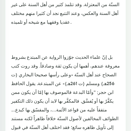
السنّة من المعتزلة. وقد تتلمذ كثير من أهل السنة على غير
أهل السنة والعكس، وعند التتبع نجد أن كثيرا منهم مختلف
عقديا وفقهيا مع شيخه أو تلميذه.
بل إنّ علماء الحديث جوّزوا الرواية عن المبتدع بشروط
معروفة عندهم، أهمها أن يكون ثقة وصادقاً. وقد روت كتب
الصحاح عند أهل السنّة -وعلى رأسها صحيحا البخاري (ت
256هـ) ومسلم (ت 261هـ)- عن المبتدعة. يقول الحافظ
ابن حجر: "وأمّا البدعة فالموصوف بها إمّا أن يكون ممن
يكفَّرُ بها أو يُفسَّق. فالمكفَّر بها لابد أن يكون ذلك التكفير
متفقاً عليه من قواعد الأئمة...، والمفسّق بها كبدع...
الطوائف المخالفين لأصول السنّة خلافاً ظاهراً لكنه مستند
إلى تأويل ظاهره سائغ؛ فقد اختلف أهل السنّة في قبول