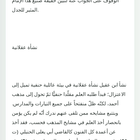
الوقوف على الجواب عنه لتبين حقيقة صنيع هذا الإمام
المثير للجدل.
نشأة عقلانية
نشأ ابن عقيل نشأة عقلانية في بيئة عائلية حنفية تميل إلى
الاعتزال؛ فبدأ طلبه العلم مقلّدا حنفيًّا ثمّ تحول إلى مذهب
أحمد، لكنّه ظلّ منفتحاً على جميع التيارات والمدارس.
وبتتبع مشايخه ممن تلقى عنهم ندرك أنّه لم يكن يؤمن
بانحصار أخذ العلم في مشايخ المذهب فحسب، فقد أخذ
عن أعمدة كل الفنون كالقاضي أبي يعلى الحنبلي (ت