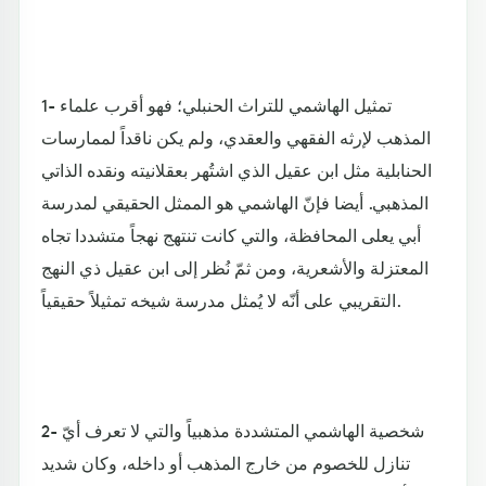
1- تمثيل الهاشمي للتراث الحنبلي؛ فهو أقرب علماء
المذهب لإرثه الفقهي والعقدي، ولم يكن ناقداً لممارسات
الحنابلية مثل ابن عقيل الذي اشتُهر بعقلانيته ونقده الذاتي
المذهبي. أيضا فإنّ الهاشمي هو الممثل الحقيقي لمدرسة
أبي يعلى المحافظة، والتي كانت تنتهج نهجاً متشددا تجاه
المعتزلة والأشعرية، ومن ثمّ نُظر إلى ابن عقيل ذي النهج
التقريبي على أنّه لا يُمثل مدرسة شيخه تمثيلاً حقيقياً.
2- شخصية الهاشمي المتشددة مذهبياً والتي لا تعرف أيّ
تنازل للخصوم من خارج المذهب أو داخله، وكان شديد