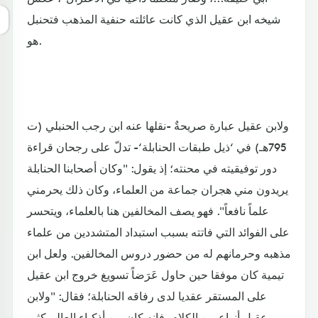
شيخه ابن عقيل الذي كانت عائلته حنفية المذهب فتحنبل
هو.
ولابن عقيل عبارة صريحةٌ -نقلها عنه ابن رجب الحنبلي (ت
795هـ) في ‘ذيل طبقات الحنابلة‘- تدلّ على رجحان قراءة
دور توفيقيته في محنته؛ إذ يقول: "وكان أصحابنا الحنابلة
يريدون مني هجران جماعة من العلماء، وكان ذلك يحرمني
علماً نافعاً". فهو يصف المخالفين هنا بالعلماء، ويتحسر
على الفوائد التي فاتته بسبب استبداد المتشددين من علماء
مذهبه وحرمانهم له من حضور دروس المخالفين. ولعل ابن
تيمية كان موفقا حين حاول عَرَضاً تسويغ خروج ابن عقيل
على المستقر عقديا لدى رفاقه الحنابلة؛ فقال: "ولابن
عقيل أنواع من الكلام، فإنه كان من أذكياء العالم كثير