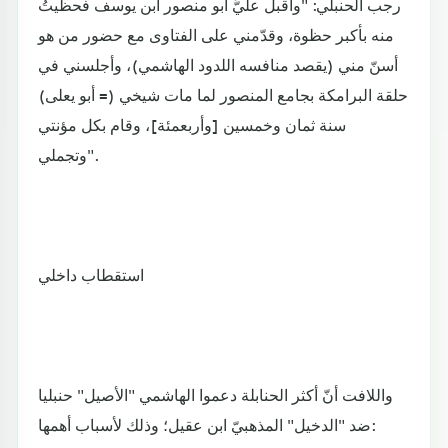
رجب الحنبلي: "وأقبل عليَّ أبو منصور ابن يوسف فحظيتُ
منه بأكبر حظوة، وقدّمني على الفتاوى مع حضور من هو
أسنّ مني (يقصد منافسه اللدود الهاشمي)، وأجلسني في
حلقة البرامكة بجامع المنصور لما مات شيخي (= أبو يعلى)
سنة ثمان وخمسين [وأربعمئة]، وقام بكل مؤنتي
وتجملي".
استقطاب داخلي
واللافت أنّ أكثر الحنابلة دعموا الهاشمي "الأصيل" حنبليا
ضد "الدخيل" المذهبيّ ابن عقيل؛ وذلك لأسباب أهمها: