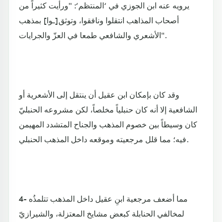
يرويه عنه ابن الجوزي في ‘المنتظم‘: "ورأيت كثيراً من
أصحاب المذاهب انتقلوا ونافقوا، وتوثق[ـوا] بمذهب
الأشعري والشافعي طمعا في العزّ والجرايات".
وقد كان بإمكان ابن عقيل أن ينتقل إلى الأشعرية أو
الشافعية إلا أنه كان حنبلياً مخلصاً، لكن مشروعه الحنبليّ
كان وسيطاً بين خصوم المذهب والجناح المتشدد المهيمن
فيه؛ مما قلل مرجعيته وموقعه داخل المذهب الحنبلي.
4- مما أضعف مرجعية ابنِ عقيل داخل المذهب تتلمذُه
لمخالفي الحنابلة كبعض مشايخ المعتزلة، والشيرازيّ