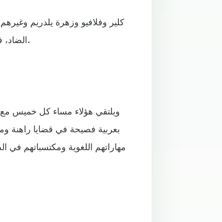
كلير وفلافيو وزهرة يلدريم وغيره
الضاد، فوجدوا ضالتهم في المركز اللغوي العربي "قلم ولوح" بالرباط.
ويلتقي هؤلاء مساء كل خميس مع شب
بعربية فصيحة في قضايا راهنة ومت
مهاراتهم اللغوية ومكتسباتهم في ا