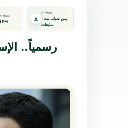
Author
sh time
يمن شباب نت -
0 PM
متابعات
رسمياً.. الإس