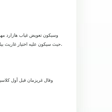
وسيكون تعويض غياب هازارد مهمة 
حيث سيكون عليه اختيار غاريث بيل أو المهاجم البرازيلي رودريغو، للعب إلى جانب كريم بنزيمة.
وقال غريزمان قبل أول كلاسيكو