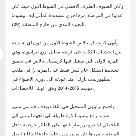
وكان الضيوف الطرف الافضل في الشوط الاول حيث كان
غوايتا في المرصاد مرة اخرى لتسديدة المالي ايف بيسوما
البعيدة المدى من خارج المنطقة (29).
وأنهى كريستال بالاس الشوط الاول من دون اي تسديدة
بين الخشبات الثلاث على ارضه مقابل اربع لبرايتون، وهي
المرة الاولى التي يفشل فيها كريستال بالاس في تحقيق
تسديدة (بشكل عام ليس فقط على المرمى) في ملعب
"سيلهورست بارك" منذ عودته الى دوري الاضواء في
موسم 2013-2014 وفق "اوبتا" للاحصاءات.
وافتتح برايتون التسجيل في اللقاء بهدف جماعي مميز
عندما رفع بيسوما كرة طويلة الى الجهة اليمنى الى
البلجيكي لياندرو تروسار تابعها على الطائر عرضية داخل
المنطقة، مررها دان بورن بين رجليه خادعا الدفاع لتصل