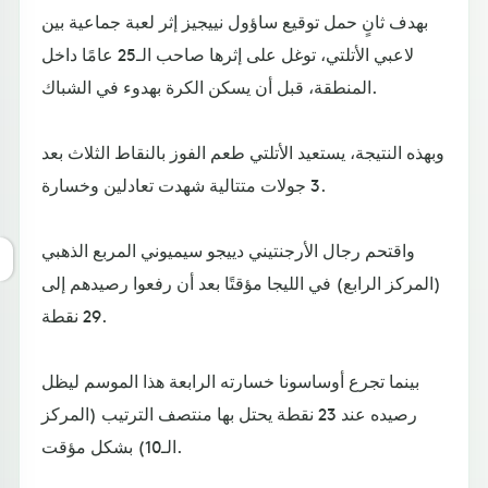
بهدف ثانٍ حمل توقيع ساؤول نييجيز إثر لعبة جماعية بين
لاعبي الأتلتي، توغل على إثرها صاحب الـ25 عامًا داخل
المنطقة، قبل أن يسكن الكرة بهدوء في الشباك.
وبهذه النتيجة، يستعيد الأتلتي طعم الفوز بالنقاط الثلاث بعد
3 جولات متتالية شهدت تعادلين وخسارة.
واقتحم رجال الأرجنتيني دييجو سيميوني المربع الذهبي
(المركز الرابع) في الليجا مؤقتًا بعد أن رفعوا رصيدهم إلى
29 نقطة.
بينما تجرع أوساسونا خسارته الرابعة هذا الموسم ليظل
رصيده عند 23 نقطة يحتل بها منتصف الترتيب (المركز
الـ10) بشكل مؤقت.