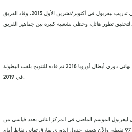
وكان كلوب (52 عاما) قد تولى تدريب ليفربول في أكتوبر/تشرين الأول 2015، وقاد الفريق
لتحقيق تطور هائل، وحظي بشعبية كبيرة بين جماهير الفريق.
وقاد كلوب ليفربول للوصول إلى نهائي دوري أبطال أوروبا 2018 ثم قاده للتتويج بلقب البطولة
في 2019.
هى ليفربول الموسم الماضي في المركز الثاني بعدد قياسي من
النقاط في تاريخه، حيث حصد 97 نقطة، والآن يتصدر جدول الدوري بفارق ثماني نقاط أمام