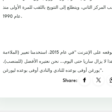
لمركز الثاني، ويتطلع إلى التتويج باللقب للمرة الأولى منذ
عام 1990.
وذكر نادي ليفربول في بيان بموقعه على الإنترنت "في عام 2015، استخدمنا تعبير (الملاءمة
هذا لا يزال ساريا حتى اليوم... نحن نعتبره الأفضل (للمنصب).
يورغن أوفى بوعده للنادي والنادي أوفى بوعده ليورغن".
Share: