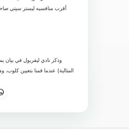
أقرب منافسيه ليستر سيتي صاحب ا
المثالية) عندما قمنا بتعيين كلوب. و