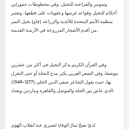
وسومر والفراعنة للنخيل، وفي مخطوطات حمورابي
أحكام للنخيل وقواعد غرسها وعقوبات على قطعها، وتعتبر
منظمة الأمم المتحدة للأغذية والزراعة (فاو) نخيل التمر
من أقدم الأشجار المزروعة في الأزمنة القديمة.
وفي القرآن الكريم يذكر النخيل في أكثر من عشرين
موضعا، وفي الشعر العربي يكثر مدح النخلة أو حتى التغزل
بها، حيث يقول الشاعر صفي الدين الحلي (1277-1349)
الذي عاش بين الحلة والموصل والقاهرة وماردين وبغداد:
لديّ تصحّ ثمارُ الوفاءِ لصَبريَ عندَ انقلابِ الهَوَى