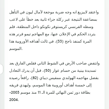
واعتقد لايبزيغ انه وجه ضربة موجعة لآمال ليون في التأهل
بمضاعفة النتيجة عبر ركلة جزاء ثانية بعد خطأ على لاعب
وسطه الفرنسي كريستوفر نكونكو داخل المنطقة، فلم
يتردد الحكم في الإعلان عنها، مع المهاجم تيمو فرنر هذه
المرة كمنفذ ناجح (33)، في ثالث أهدافه الأوروبية هذا
الموسم.
وانتفض صاحب الأرض في الشوط الثاني فقلص الفارق بعد
تسديدة بينية من حسام عوار (50)، قبل أن يدرك التعادل
بفضل مهاجمه الهولندي ممفيس ديباي (82)، رافعاً رصيده
إلى خمسة أهداف أوروبية هذا الموسم، وليهدي فريقه
بطاقة دور ثمن النهائي للمرة الـ 11 منذ موسم 2003-
2004.