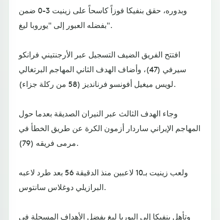
وبدوره، حقق بنفيكا فوزاً كاسحاً على زينيت 3-0 ضمن
بفضله العبور إلى "يوروبا ليغ".
افتتح الفريق الضيف التسجيل عبر الأرجنتيني فرانكو
سيرفي (47)، وأضاف الهدف الثاني المهاجم البرتغالي
لويس ميغيل أفونسو فرنانديز (58 من ركلة جزاء).
وجاء الهدف الثالث عبر النيران الصديقة بعدما حول
المهاجم الإيراني ساردار أزمون الكرة عن طريق الخطأ في
مرمى فريقه (79).
ولعب زينيت بـ10 لاعبين منذ الدقيقة 56 بعد طرد لاعبه
البرازيلي دوغلاس سانتوس.
وتأهل بنفيكا إلى اليوربا ليغ بفضل الأهداف المسجلة في