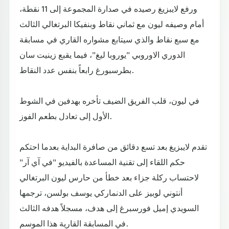
ورفع لايبزيغ رصيده في صدارة المجموعة إلى 11 نقطة،
أمام وصيفه ليون مع ثماني نقاط وبنفيكا البرتغالي الثالث
مع سبع نقاط والذي سيتابع مشواره القاري في مسابقة
الدوري الاوروبي "يوروبا ليغ"، فيما يقبع زينيت سان
بطرسبورغ رابعاً بنفس عدد النقاط.
في ليون، قلب الفريق الضيف تأخره بهدفين في الشوط
الأول إلى تعادل بطعم الفوز.
تقدم لايبزيغ بعد تسع دقائق من صافرة البداية بعدما احتكم
حكم اللقاء إلى تقنية المساعدة بالفيديو "في آي آر"
لاحتساب ركلة جزاء بعد خطأ من حارس ليون البرتغالي
أنتوني لوبيز على الدنماركي يوسف بولسن، ترجمها
السويدي إميل فورسبرغ إلى هدف، مسجلاً هدفه الثالث
في المسابقة القارية هذا الموسم.