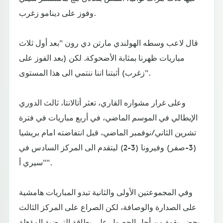
وفوز على دينامو زغرب.
قال لاعب وسطه الهولندي مارتن دي رون "بعد أول ثلاث
مباريات ظهرنا بمثابة الأضحوكة. لكن (بعد الفوز على
زغرب) أثبتنا اننا ننتمي الى هذا المستوى".
وعلى غرار مشواره القاري، تعثر أتالانتا، ثالث الدوري
الإيطالي في الموسم الماضي، في أربع مباريات في فترة
تشرين الثاني/نوفمبر الماضي، قبل انتفاضته امام بريشيا
(3-صفر) وفيرونا (3-2) ليتقدم الى المركز السادس في
"سيري أ".
وفي المجموعتين الأولى والثانية تبدو المباريات هامشية
على الصدارة والوصافة، لكن الصراع على المركز الثالث
يحضر بقوة من أجل الحصول على بطاقة الترضية المؤهلة