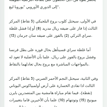
إلى الدوري الأوروبي "يوروبا ليغ".
في الأولى، سيحتل كلوب بروج البلجيكي (3 نقاط) المركز
الثالث إذا فاز على ضيفه ريال مدريد (8) أو إذا فشل غلطة
سراي التركي (2) بالفوز على ضيفه سان جرمان (13).
أما غلطة سراي فسيتأهل بحال فوزه على بطل فرنسا
وفشل بروج بالفوز على ريال، علما بأن الاأضلية لا تعود له
بالمواجهات المباشرة مع بروج بحال تعادلهما بالنقاط.
وفي الثانية، سيحتل النجم الأحمر الصربي (3 نقاط) المركز
الثالث اذا تفادى الخسارة على أرض أولمبياكوس اليوناني
(نقطة)، فيما تقام مباراة هامشية بين المتصدرين بايرن
ميونيخ (15) وتوتنهام (10) علما بأن الأخيرين قاما بتغييرات
على صعيد المدربين هذا الموسم.