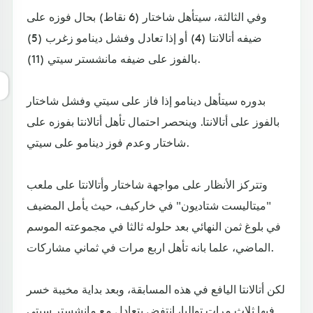
وفي الثالثة، سيتأهل شاختار (6 نقاط) بحال فوزه على
ضيفه أتالانتا (4) أو إذا تعادل وفشل دينامو زغرب (5)
بالفوز على ضيفه مانشستر سيتي (11).
بدوره سيتأهل دينامو إذا فاز على سيتي وفشل شاختار
بالفوز على أتالانتا. وينحصر احتمال تأهل أتالانتا بفوزه على
شاختار وعدم فوز دينامو على سيتي.
وتتركز الأنظار على مواجهة شاختار وأتالانتا على ملعب
"ميتاليست شتاديون" في خاركيف، حيث يأمل المضيف
في بلوغ ثمن النهائي بعد حلوله ثالثا في مجموعته الموسم
الماضي، علما بانه تأهل اربع مرات في ثماني مشاركات.
لكن أتالانتا اليافع في هذه المسابقة، وبعد بداية مخيبة خسر
فيها ثلاث مرات تواليا، انتفض بتعادل مع مانشستر سيتي